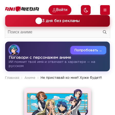
Войти
🎁
3 дня без рекламы
Попробовать →
Поговори с персонажем аниме
ИИ помнит твоё имя и отвечает в характере — на
русском
Главная
Аниме
Не приставай ко мне!! Хуже будет!!