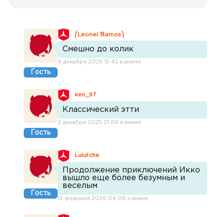
⎛Leonel ℜamos⎞
Смешно до колик
9 декабря 2025 15:42 к аниме
Гость
ken_97
Классический этти
2 декабря 2025 21:06 к аниме
Гость
Lulutche
Продолжение приключений Икко
вышло еще более безумным и
веселым
Гость
13 февраля 2026 04:06 к аниме