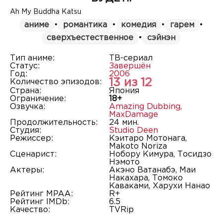
Ah My Buddha Katsu
аниме
•
романтика
•
комедия
•
гарем
•
сверхъестественное
•
сэйнэн
Тип аниме:
ТВ-сериал
Статус:
Завершён
Год:
2006
13 из 12
Количество эпизодов:
Страна:
Япония
Ограничение:
18+
Озвучка:
Amazing Dubbing
,
MaxDamage
Продолжительность:
24 мин.
Студия:
Studio Deen
Режиссер:
Кэитаро Мотонага,
Makoto Noriza
Сценарист:
Нобору Кимура, Тосидзо
Нэмото
Актеры:
Акэно Ватанабэ, Маи
Накахара, Томоко
Каваками, Харухи Нанао
Рейтинг MPAA:
R+
Рейтинг IMDb:
6.5
Качество:
TVRip