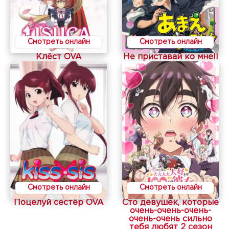
Смотреть онлайн
Смотреть онлайн
Клёст OVA
Не приставай ко мне!!
Смотреть онлайн
Смотреть онлайн
Поцелуй сестёр OVA
Сто девушек, которые
очень-очень-очень-
очень-очень сильно
тебя любят 2 сезон