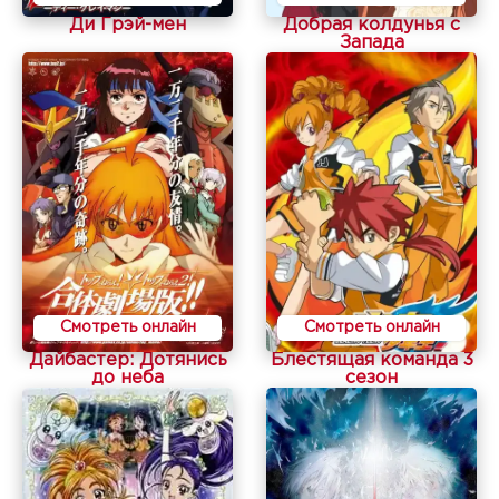
Ди Грэй-мен
Добрая колдунья с
Запада
Смотреть онлайн
Смотреть онлайн
Дайбастер: Дотянись
Блестящая команда 3
до неба
сезон