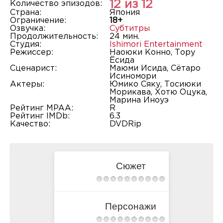
12 из 12
Количество эпизодов:
Страна:
Япония
Ограничение:
18+
Озвучка:
Субтитры
Продолжительность:
24 мин.
Студия:
Ishimori Entertainment
Режиссер:
Наоюки Конно, Тору
Ёсида
Сценарист:
Маюми Исида, Сётаро
Исиномори
Актеры:
Юмико Сяку, Тосиюки
Морикава, Хотю Оцука,
Марина Иноуэ
Рейтинг MPAA:
R
Рейтинг IMDb:
6.3
Качество:
DVDRip
Сюжет
Персонажи