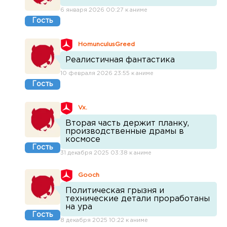
6 января 2026 00:27 к аниме
Гость
HomunculusGreed
Реалистичная фантастика
10 февраля 2026 23:55 к аниме
Гость
Vx.
Вторая часть держит планку,
производственные драмы в
космосе
Гость
31 декабря 2025 03:38 к аниме
Gooch
Политическая грызня и
технические детали проработаны
на ура
Гость
8 декабря 2025 10:22 к аниме