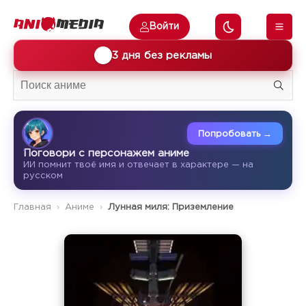
Войти
🎁
3 дня без рекламы
Попробовать →
Поговори с персонажем аниме
ИИ помнит твоё имя и отвечает в характере — на
русском
Главная
Аниме
Лунная миля: Приземление