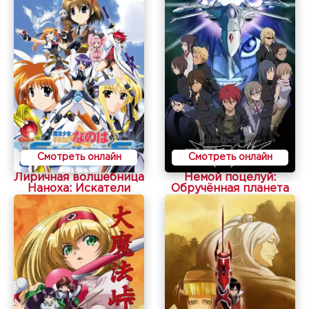
Смотреть онлайн
Смотреть онлайн
Лиричная волшебница
Немой поцелуй:
Наноха: Искатели
Обручённая планета