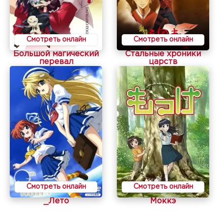
Смотреть онлайн
Смотреть онлайн
Большой магический
Стальные хроники
перевал
царств
Смотреть онлайн
Смотреть онлайн
_Лето
Моккэ