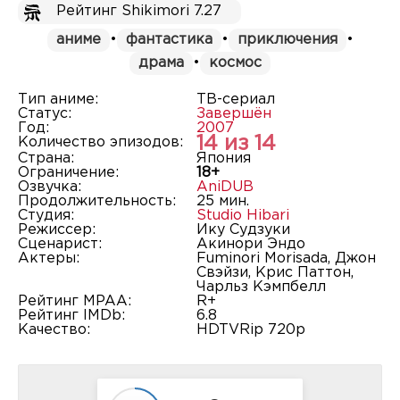
Рейтинг Shikimori 7.27
аниме
•
фантастика
•
приключения
•
драма
•
космос
Тип аниме:
ТВ-сериал
Статус:
Завершён
Год:
2007
14 из 14
Количество эпизодов:
Страна:
Япония
Ограничение:
18+
Озвучка:
AniDUB
Продолжительность:
25 мин.
Студия:
Studio Hibari
Режиссер:
Ику Судзуки
Сценарист:
Акинори Эндо
Актеры:
Fuminori Morisada, Джон
Свэйзи, Крис Паттон,
Чарльз Кэмпбелл
Рейтинг MPAA:
R+
Рейтинг IMDb:
6.8
Качество:
HDTVRip 720p