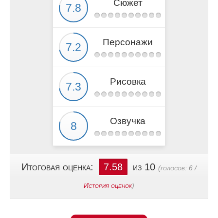
Сюжет
Персонажи
Рисовка
Озвучка
Итоговая оценка:
7.58
из 10
(голосов:
6
/
История оценок
)