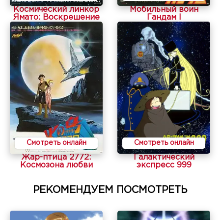
Космический линкор
Мобильный воин
Ямато: Воскрешение
Гандам I
Смотреть онлайн
Смотреть онлайн
Жар-птица 2772:
Галактический
Космозона любви
экспресс 999
РЕКОМЕНДУЕМ ПОСМОТРЕТЬ