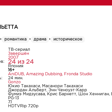
ЛЬЕТТА
•
романтика
•
драма
•
историческое
ТВ-сериал
Завершён
2007
24 из 24
в:
Япония
16+
AniDUB
,
Amazing Dubbing
,
Fronda Studio
:
24 мин.
Gonzo
Юкио Такахаси, Масанори Такахаси
Джордан Альберт, Энн Ченоуэт-Карр
Фумиэ Мидзусава, Крис Барнетт, Шон Хенниган,
PG-13
7.1
HDTVRip 720p