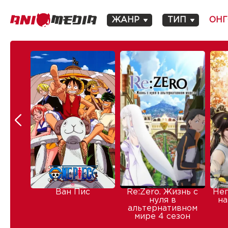
ЖАНР
ТИП
ОНГ
Ван Пис
Re:Zero. Жизнь с
Не
нуля в
на
альтернативном
мире 4 сезон