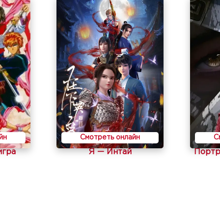
йн
Смотреть онлайн
С
игра
Я — Интай
Портр