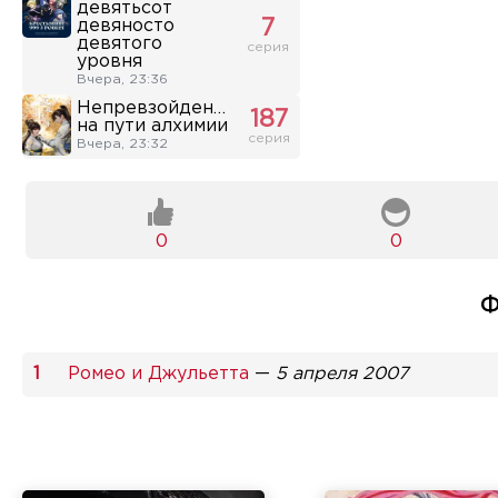
девятьсот
девяносто
7
девятого
серия
уровня
Вчера, 23:36
Непревзойденный
187
на пути алхимии
серия
Вчера, 23:32
0
0
Ф
Ромео и Джульетта
—
5 апреля 2007