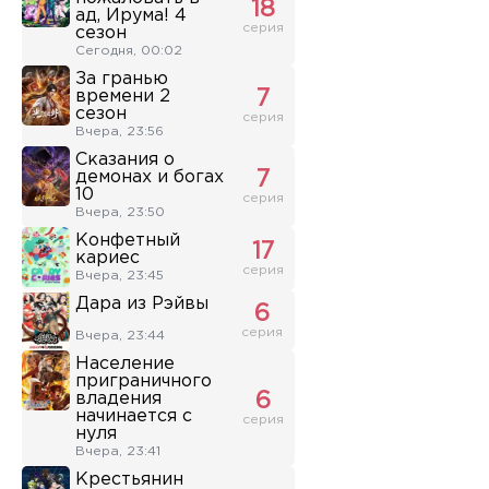
18
ад, Ирума! 4
серия
сезон
Сегодня, 00:02
За гранью
времени 2
7
сезон
серия
Вчера, 23:56
Сказания о
демонах и богах
7
10
серия
Вчера, 23:50
Конфетный
17
кариес
серия
Вчера, 23:45
Дара из Рэйвы
6
серия
Вчера, 23:44
Население
приграничного
владения
6
начинается с
серия
нуля
Вчера, 23:41
Крестьянин