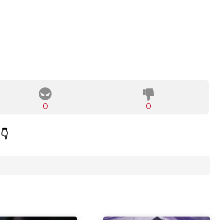
0
0
👇