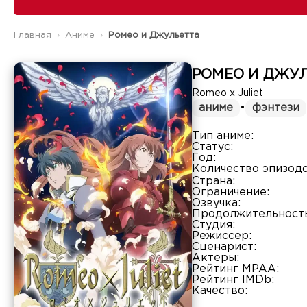
Главная
Аниме
Ромео и Джульетта
РОМЕО И ДЖУ
Romeo x Juliet
аниме
•
фэнтези
Тип аниме:
Статус:
Год:
Количество эпизодо
Страна:
Ограничение:
Озвучка:
Продолжительность
Студия:
Режиссер:
Сценарист:
Актеры:
Рейтинг MPAA:
Рейтинг IMDb:
Качество: