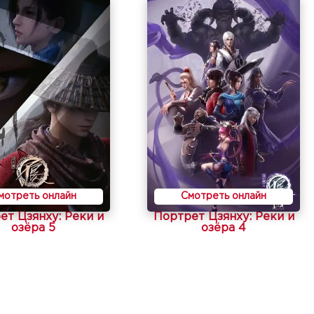
мотреть онлайн
Смотреть онлайн
ет Цзянху: Реки и
Портрет Цзянху: Реки и
озёра 5
озёра 4