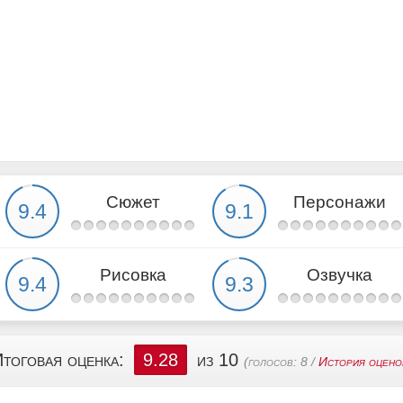
Сюжет
Персонажи
Рисовка
Озвучка
тоговая оценка:
9.28
из 10
(голосов:
8
/
История оцено