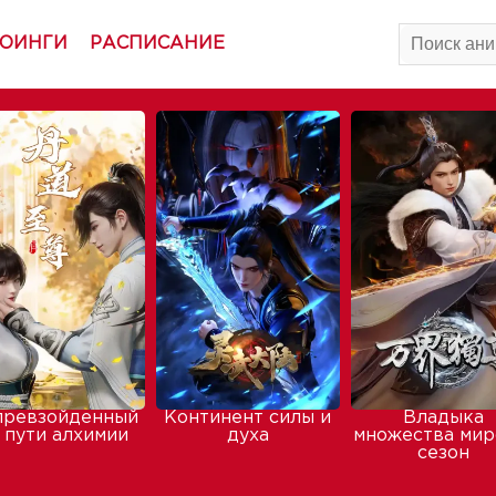
ОИНГИ
РАСПИСАНИЕ
превзойденный
Континент силы и
Владыка
 пути алхимии
духа
множества мир
сезон