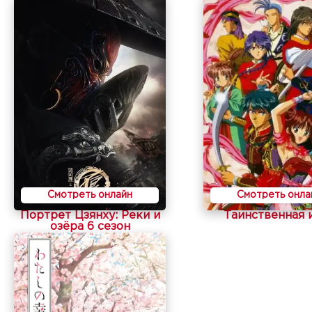
Смотреть онлайн
Смотреть онла
Портрет Цзянху: Реки и
Таинственная 
озёра 6 сезон