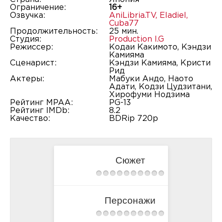
Ограничение:
16+
Озвучка:
AniLibria.TV
,
Eladiel
,
Cuba77
Продолжительность:
25 мин.
Студия:
Production I.G
Режиссер:
Кодаи Какимото, Кэндзи
Камияма
Сценарист:
Кэндзи Камияма, Кристи
Рид
Актеры:
Мабуки Андо, Наото
Адати, Кодзи Цудзитани,
Хирофуми Нодзима
Рейтинг MPAA:
PG-13
Рейтинг IMDb:
8.2
Качество:
BDRip 720p
Сюжет
Персонажи