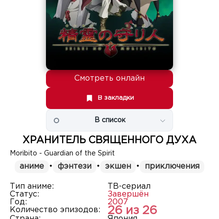
Смотреть онлайн
В закладки
В список
ХРАНИТЕЛЬ СВЯЩЕННОГО ДУХА
Moribito - Guardian of the Spirit
аниме
•
фэнтези
•
экшен
•
приключения
Тип аниме:
ТВ-сериал
Статус:
Завершён
Год:
2007
26 из 26
Количество эпизодов:
Страна:
Япония