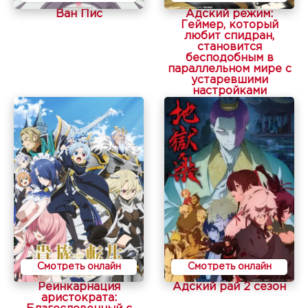
Ван Пис
Адский режим:
Геймер, который
любит спидран,
становится
бесподобным в
параллельном мире с
устаревшими
настройками
Смотреть онлайн
Смотреть онлайн
Реинкарнация
Адский рай 2 сезон
аристократа: