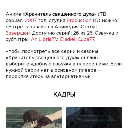
Аниме «
Хранитель священного духа
» (ТВ-
сериал,
2007
год, студия
Production I.G
) можно
смотреть онлайн на Анимедия. Статус:
Завершён
. Доступно серий: 26 из 26. Озвучка и
субтитры:
AniLibria.TV
,
Eladiel
,
Cuba77
.
Чтобы посмотреть все серии и сезоны
«Хранитель священного духа» онлайн,
выберите удобную озвучку в плеере ниже. Если
нужной серии нет в основном плеере —
переключитесь на альтернативный.
КАДРЫ