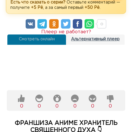
Есть что сказать о серии?
Оставьте комментарий —
получите
+5 Рё
, а за самый первый
+50 Рё
.
Плеер не работает?
Смотреть онлайн
Альтернативный плеер
0
0
0
0
0
0
ФРАНШИЗА АНИМЕ ХРАНИТЕЛЬ
СВЯЩЕННОГО ДУХА 👇