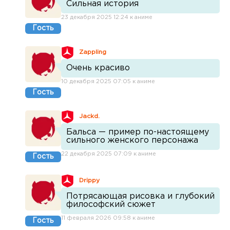
Сильная история
23 декабря 2025 12:24 к аниме
Гость
Zappling
Очень красиво
10 декабря 2025 07:05 к аниме
Гость
Jackd.
Бальса — пример по-настоящему
сильного женского персонажа
22 декабря 2025 07:09 к аниме
Гость
Drippy
Потрясающая рисовка и глубокий
философский сюжет
11 февраля 2026 09:58 к аниме
Гость