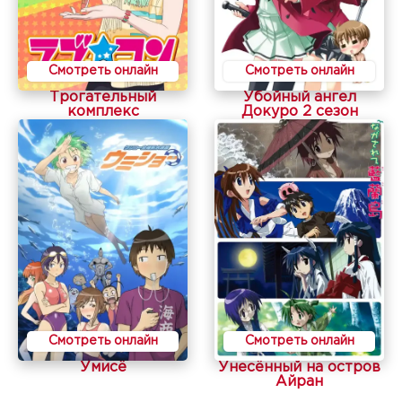
Смотреть онлайн
Смотреть онлайн
Трогательный
Убойный ангел
комплекс
Докуро 2 сезон
Смотреть онлайн
Смотреть онлайн
Умисё
Унесённый на остров
Айран