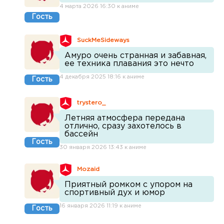
4 марта 2026 16:30 к аниме
Гость
SuckMeSideways
Амуро очень странная и забавная,
ее техника плавания это нечто
4 декабря 2025 18:16 к аниме
Гость
trystero_
Летняя атмосфера передана
отлично, сразу захотелось в
бассейн
Гость
30 января 2026 13:43 к аниме
Mozaid
Приятный ромком с упором на
спортивный дух и юмор
16 января 2026 11:19 к аниме
Гость