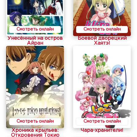
Смотреть онлайн
Смотреть онлайн
Унесённый на остров
Боевой дворецкий
Айран
Хаятэ!
Смотреть онлайн
Смотреть онлайн
Хроника крыльев:
Чара-хранители!
Откровения Токио