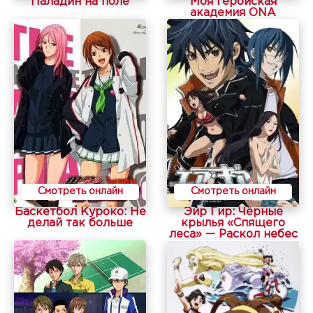
Паладин на поле
Моя геройская
академия ONA
Смотреть онлайн
Смотреть онлайн
Баскетбол Куроко: Не
Эйр Гир: Чёрные
делай так больше
крылья «Спящего
леса» — Раскол небес