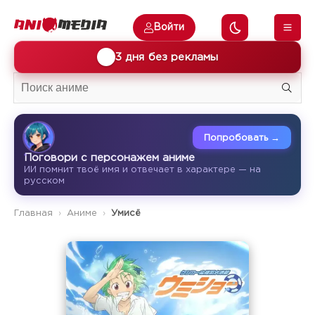
Войти
🎁
3 дня без рекламы
Попробовать →
Поговори с персонажем аниме
ИИ помнит твоё имя и отвечает в характере — на
русском
Главная
Аниме
Умисё