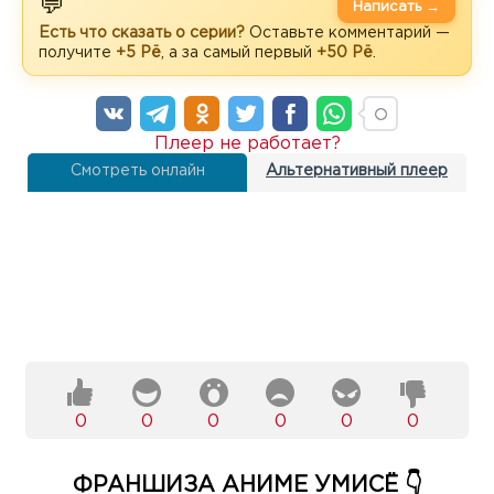
💬
Написать →
Есть что сказать о серии?
Оставьте комментарий —
получите
+5 Рё
, а за самый первый
+50 Рё
.
Плеер не работает?
Смотреть онлайн
Альтернативный плеер
0
0
0
0
0
0
ФРАНШИЗА АНИМЕ УМИСЁ 👇