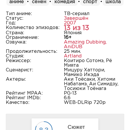
аниме
•
сёнен
•
комедия
•
спорт
•
школа
Тип аниме:
ТВ-сериал
Статус:
Завершён
Год:
2007
13 из 13
Количество эпизодов:
Страна:
Япония
Ограничение:
16+
Озвучка:
Amazing Dubbing
,
AniDUB
Продолжительность:
25 мин.
Студия:
Artland
Режиссер:
Коитиро Сотомэ, Рё
Мията
Сценарист:
Мицуру Хаттори,
Мамико Икэда
Актеры:
Аки Тоёсаки, Хитоми
Набатамэ, Аи Симидзу,
Тосиюки Тоёнага
Рейтинг MPAA:
PG-13
Рейтинг IMDb:
6.6
Качество:
WEB-DLRip 720p
Сюжет