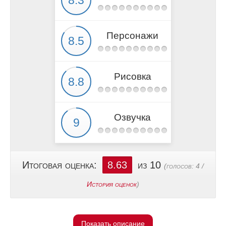
Персонажи
Рисовка
Озвучка
Итоговая оценка:
8.63
из 10
(голосов:
4
/
История оценок
)
Показать описание