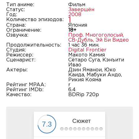
Тип аниме:
Фильм
Статус:
Завершён
Год:
2008
1
Количество эпизодов:
Страна:
Япония
Ограничение:
18+
Озвучка:
Проф. Многоголосый
,
СВ-Дубль
,
Эй Би Видео
Продолжительность:
1 час 36 мин.
Студия:
Digital Frontier
Режиссер:
Макото Камия
Сценарист:
Сётаро Суга, Кэнъити
Ивао
Актеры:
Дзин Яманои, Юко
Каида, Мабуки Андо,
Рикия Кояма
Рейтинг MPAA:
r
Рейтинг IMDb:
6.4
Качество:
BDRip 720p
Сюжет