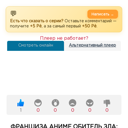
💬
Написать →
Есть что сказать о серии?
Оставьте комментарий —
получите
+5 Рё
, а за самый первый
+50 Рё
.
Плеер не работает?
Смотреть онлайн
Альтернативный плеер
1
0
0
0
0
0
ФРАНШИЗА АНИМЕ ОБИТЕЛЬ ЗЛА: