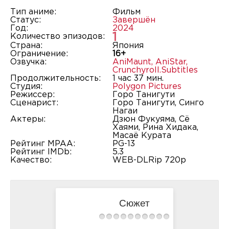
Тип аниме:
Фильм
Статус:
Завершён
Год:
2024
1
Количество эпизодов:
Страна:
Япония
Ограничение:
16+
Озвучка:
AniMaunt
,
AniStar
,
Crunchyroll.Subtitles
Продолжительность:
1 час 37 мин.
Студия:
Polygon Pictures
Режиссер:
Горо Танигути
Сценарист:
Горо Танигути, Синго
Нагаи
Актеры:
Дзюн Фукуяма, Сё
Хаями, Рина Хидака,
Масаё Курата
Рейтинг MPAA:
PG-13
Рейтинг IMDb:
5.3
Качество:
WEB-DLRip 720p
Сюжет