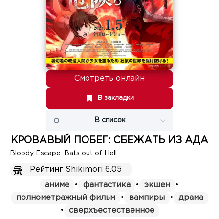
Смотреть онлайн
В закладки
В список
КРОВАВЫЙ ПОБЕГ: СБЕЖАТЬ ИЗ АДА
Bloody Escape: Bats out of Hell
Рейтинг Shikimori 6.05
аниме
•
фантастика
•
экшен
•
полнометражный фильм
•
вампиры
•
драма
•
сверхъестественное