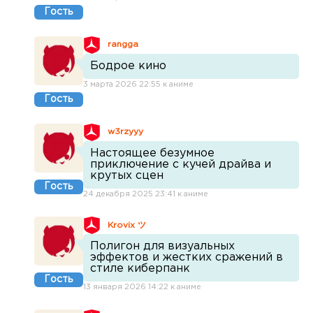
Гость
rangga
Бодрое кино
3 марта 2026 22:55 к аниме
Гость
w3rzyyy
Настоящее безумное
приключение с кучей драйва и
крутых сцен
Гость
24 декабря 2025 23:41 к аниме
Krovix ツ
Полигон для визуальных
эффектов и жестких сражений в
стиле киберпанк
Гость
13 января 2026 14:22 к аниме