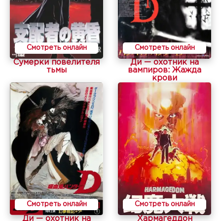
Смотреть онлайн
Смотреть онлайн
Сумерки повелителя
Ди — охотник на
тьмы
вампиров: Жажда
крови
Смотреть онлайн
Смотреть онлайн
Ди — охотник на
Хармагеддон