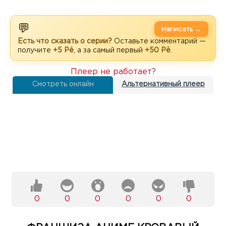
💬
Написать →
Есть что сказать о серии?
Оставьте комментарий —
получите
+5 Рё
, а за самый первый
+50 Рё
.
Плеер не работает?
Смотреть онлайн
Альтернативный плеер
0
0
0
0
0
0