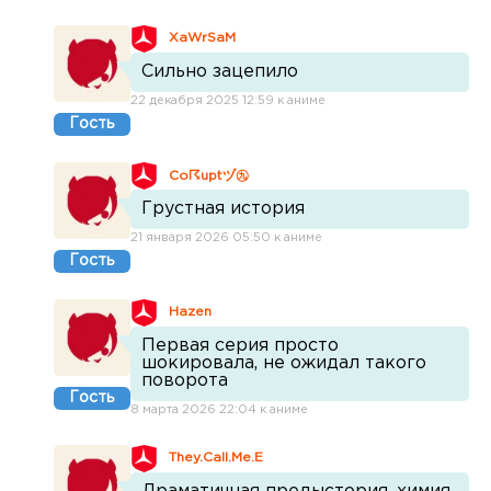
XaWrSaM
Сильно зацепило
22 декабря 2025 12:59 к аниме
Гость
Co☈uptヅ㊈
Грустная история
21 января 2026 05:50 к аниме
Гость
Hazen
Первая серия просто
шокировала, не ожидал такого
поворота
Гость
8 марта 2026 22:04 к аниме
They.Call.Me.E