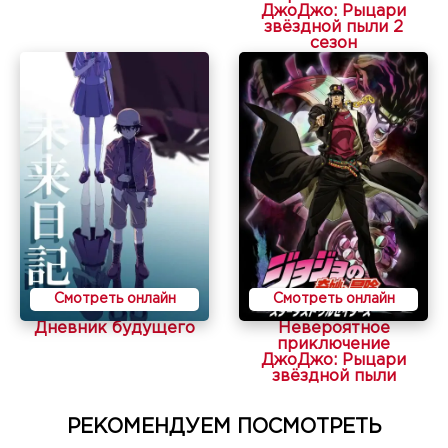
ДжоДжо: Рыцари
звёздной пыли 2
сезон
Смотреть онлайн
Смотреть онлайн
Дневник будущего
Невероятное
приключение
ДжоДжо: Рыцари
звёздной пыли
РЕКОМЕНДУЕМ ПОСМОТРЕТЬ