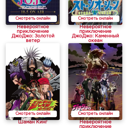
Смотреть онлайн
Смотреть онлайн
Невероятное
Невероятное
приключение
приключение
ДжоДжо: Золотой
ДжоДжо: Каменный
ветер
океан
Смотреть онлайн
Смотреть онлайн
Шаман Кинг
Невероятное
приключение