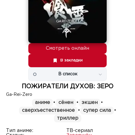
Смотреть онлайн
В закладки
В список
ПОЖИРАТЕЛИ ДУХОВ: ЗЕРО
Ga-Rei-Zero
аниме
•
сёнен
•
экшен
•
сверхъестественное
•
супер сила
•
триллер
Тип аниме:
ТВ-сериал