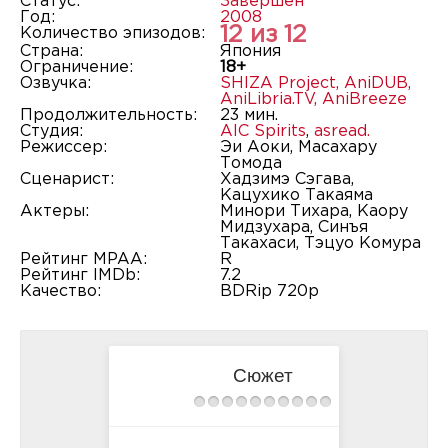
Статус:
Завершён
Год:
2008
12 из 12
Количество эпизодов:
Страна:
Япония
Ограничение:
18+
Озвучка:
SHIZA Project
,
AniDUB
,
AniLibria.TV
,
AniBreeze
Продолжительность:
23 мин.
Студия:
AIC Spirits
,
asread.
Режиссер:
Эи Аоки, Масахару
Томода
Сценарист:
Хадзимэ Сэгава,
Кацухико Такаяма
Актеры:
Минори Тихара, Каору
Мидзухара, Синъя
Такахаси, Тэцуо Комура
Рейтинг MPAA:
R
Рейтинг IMDb:
7.2
Качество:
BDRip 720p
Сюжет