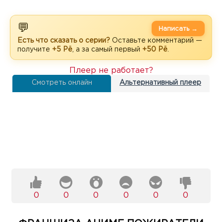
💬
Написать →
Есть что сказать о серии?
Оставьте комментарий —
получите
+5 Рё
, а за самый первый
+50 Рё
.
Плеер не работает?
Смотреть онлайн
Альтернативный плеер
0
0
0
0
0
0