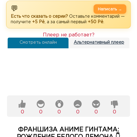
💬
Написать →
Есть что сказать о серии?
Оставьте комментарий —
получите
+5 Рё
, а за самый первый
+50 Рё
.
Плеер не работает?
Смотреть онлайн
Альтернативный плеер
0
0
0
0
0
0
ФРАНШИЗА АНИМЕ ГИНТАМА:
РОЖДЕНИЕ БЕЛОГО ДЕМОНА 👇