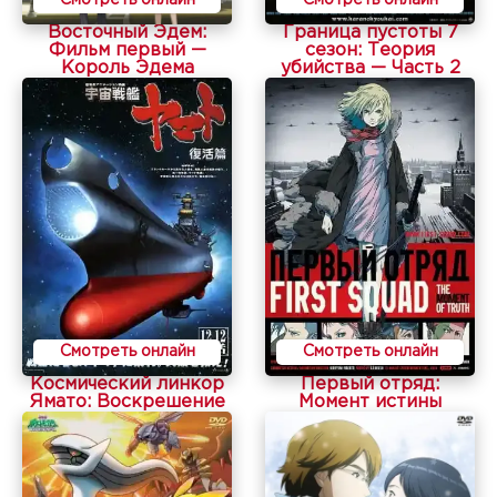
Восточный Эдем:
Граница пустоты 7
Фильм первый —
сезон: Теория
Король Эдема
убийства — Часть 2
Смотреть онлайн
Смотреть онлайн
Космический линкор
Первый отряд:
Ямато: Воскрешение
Момент истины