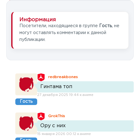
Информация
Посетители, находящиеся в группе
Гость
, не
могут оставлять комментарии к данной
публикации.
redbreakbones
Гинтама топ
27 декабря 2025 19:44 к аниме
Гость
GrokThis
Ору с них
15 января 2026 00:12 к аниме