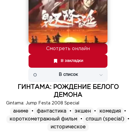
Смотреть онлайн
В закладки
В список
ГИНТАМА: РОЖДЕНИЕ БЕЛОГО
ДЕМОНА
Gintama: Jump Festa 2008 Special
аниме
•
фантастика
•
экшен
•
комедия
•
короткометражный фильм
•
спэшл (special)
•
историческое