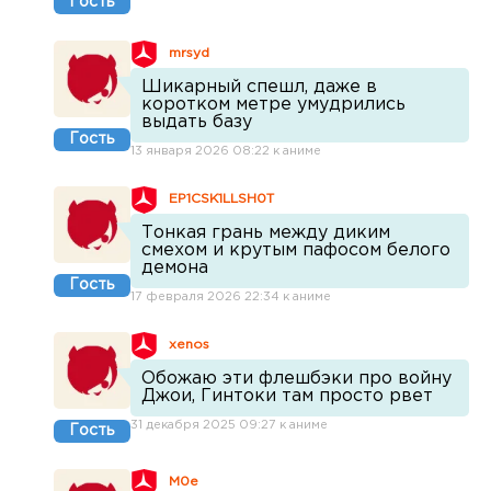
Гость
mrsyd
Шикарный спешл, даже в
коротком метре умудрились
выдать базу
Гость
13 января 2026 08:22 к аниме
EP1CSK1LLSH0T
Тонкая грань между диким
смехом и крутым пафосом белого
демона
Гость
17 февраля 2026 22:34 к аниме
xenos
Обожаю эти флешбэки про войну
Джои, Гинтоки там просто рвет
31 декабря 2025 09:27 к аниме
Гость
M0e