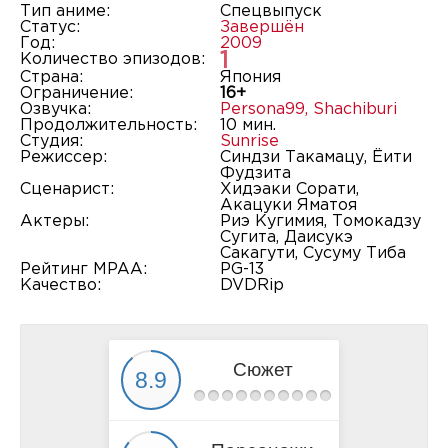
Тип аниме:
Спецвыпуск
Статус:
Завершён
Год:
2009
1
Количество эпизодов:
Страна:
Япония
Ограничение:
16+
Озвучка:
Persona99
,
Shachiburi
Продолжительность:
10 мин.
Студия:
Sunrise
Режиссер:
Синдзи Такамацу, Ёити
Фудзита
Сценарист:
Хидэаки Сорати,
Акацуки Яматоя
Актеры:
Риэ Кугимия, Томокадзу
Сугита, Даисукэ
Сакагути, Сусуму Тиба
Рейтинг MPAA:
PG-13
Качество:
DVDRip
Сюжет