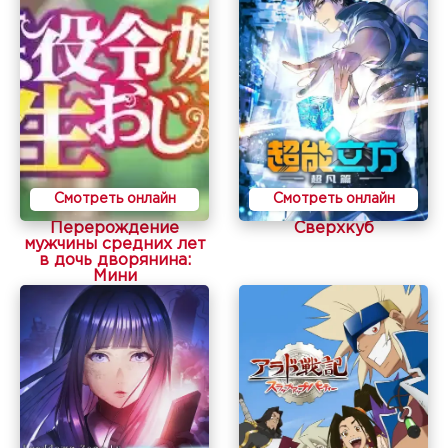
Смотреть онлайн
Смотреть онлайн
Перерождение
Сверхкуб
мужчины средних лет
в дочь дворянина:
Мини