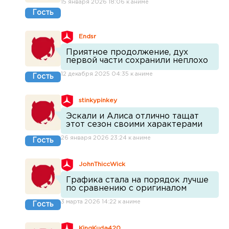
15 января 2026 18:06 к аниме
Гость
Endsr
Приятное продолжение, дух
первой части сохранили неплохо
12 декабря 2025 04:35 к аниме
Гость
stinkypinkey
Эскали и Алиса отлично тащат
этот сезон своими характерами
26 января 2026 23:24 к аниме
Гость
JohnThiccWick
Графика стала на порядок лучше
по сравнению с оригиналом
3 марта 2026 14:22 к аниме
Гость
KingKuda420