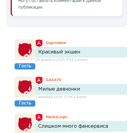
могут оставлять комментарии к данной
публикации.
Sugondese
Красивый экшен
28 декабря 2025 11:54 к аниме
Гость
GASA70
Милые девчонки
2 декабря 2025 01:54 к аниме
Гость
MackzLogic
Слишком много фансервиса