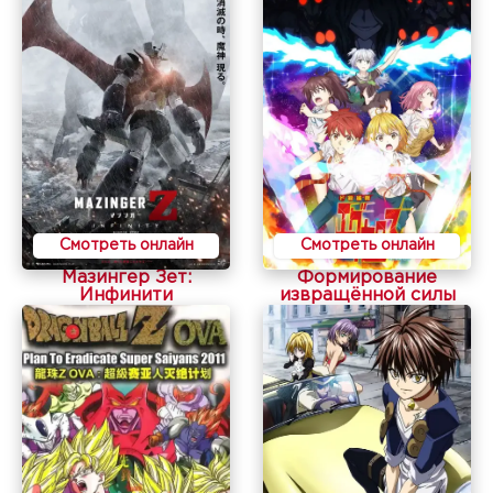
Смотреть онлайн
Смотреть онлайн
Мазингер Зет:
Формирование
Инфинити
извращённой силы