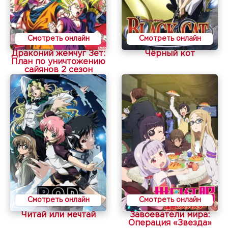
Смотреть онлайн
Смотреть онлайн
Драконий жемчуг Зет:
Чёрный кот
План по уничтожению
сайянов 2 сезон
Смотреть онлайн
Смотреть онлайн
Читай или мечтай
Завоеватели мира:
Операция «Звезда»