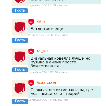
1 декабря 2025 21:31 к аниме
Гость
Kettle
Батлер жги еще
25 января 2026 17:10 к аниме
Гость
Abi_Kun
Визуальная новелла лучше, но
музыка в аниме просто
божественная
Гость
1 декабря 2025 02:36 к аниме
™𝐒.𝐎.𝐅_3𝙇𝘼𝙒𝙄
Сложная детективная игра, где
мозг плавится от теорий
31 января 2026 04:12 к аниме
Гость