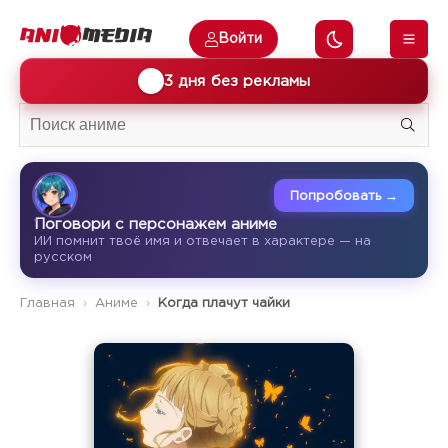
Войти
🎁
3 дня без рекламы
Попробовать →
Поговори с персонажем аниме
ИИ помнит твоё имя и отвечает в характере — на
русском
Главная
Аниме
Когда плачут чайки