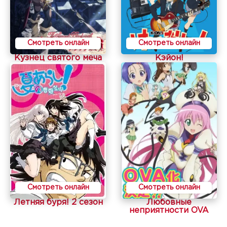
Смотреть онлайн
Смотреть онлайн
Кузнец святого меча
Кэйон!
Смотреть онлайн
Смотреть онлайн
Летняя буря! 2 сезон
Любовные
неприятности OVA