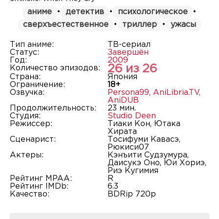
аниме
•
детектив
•
психологическое
•
сверхъестественное
•
триллер
•
ужасы
Тип аниме:
ТВ-сериал
Статус:
Завершён
Год:
2009
26 из 26
Количество эпизодов:
Страна:
Япония
Ограничение:
18+
Озвучка:
Persona99
,
AniLibria.TV
,
AniDUB
Продолжительность:
23 мин.
Студия:
Studio Deen
Режиссер:
Тиаки Кон, Ютака
Хирата
Сценарист:
Тосифуми Кавасэ,
Рюкиси07
Актеры:
Кэнъити Судзумура,
Даисукэ Оно, Юи Хориэ,
Риэ Кугимия
Рейтинг MPAA:
R
Рейтинг IMDb:
6.3
Качество:
BDRip 720p