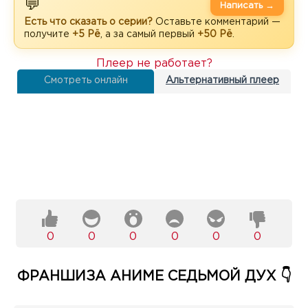
💬
Написать →
Есть что сказать о серии?
Оставьте комментарий —
получите
+5 Рё
, а за самый первый
+50 Рё
.
Плеер не работает?
Смотреть онлайн
Альтернативный плеер
0
0
0
0
0
0
ФРАНШИЗА АНИМЕ СЕДЬМОЙ ДУХ 👇