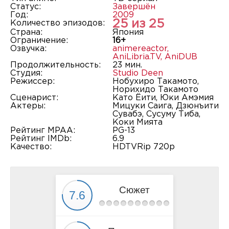
Статус:
Завершён
Год:
2009
25 из 25
Количество эпизодов:
Страна:
Япония
Ограничение:
16+
Озвучка:
animereactor
,
AniLibria.TV
,
AniDUB
Продолжительность:
23 мин.
Студия:
Studio Deen
Режиссер:
Нобухиро Такамото,
Норихидо Такамото
Сценарист:
Като Ёити, Юки Амэмия
Актеры:
Мицуки Саига, Дзюнъити
Сувабэ, Сусуму Тиба,
Коки Мията
Рейтинг MPAA:
PG-13
Рейтинг IMDb:
6.9
Качество:
HDTVRip 720p
Сюжет