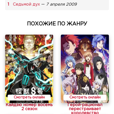
Седьмой дух
—
7 апреля 2009
ПОХОЖИЕ ПО ЖАНРУ
Смотреть онлайн
Смотреть онлайн
Кайдзю номер восемь
Герой-рационал
2 сезон
перестраивает
королевство