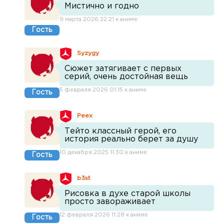
Мистично и годно
9 марта 2026 22:21 к аниме
Гость
Syzygy
Сюжет затягивает с первых
серий, очень достойная вещь
5 февраля 2026 01:15 к аниме
Гость
Peex
Тейто классный герой, его
история реально берет за душу
10 декабря 2025 11:30 к аниме
Гость
b3st
Рисовка в духе старой школы
просто завораживает
12 февраля 2026 11:28 к аниме
Гость