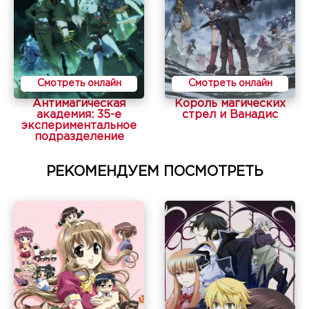
Смотреть онлайн
Смотреть онлайн
Антимагическая
Король магических
академия: 35-е
стрел и Ванадис
экспериментальное
подразделение
РЕКОМЕНДУЕМ ПОСМОТРЕТЬ