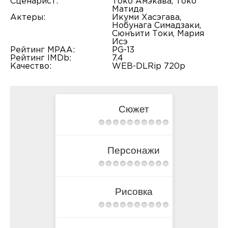
Сценарист:
Токо Амэкава, Токо
Матида
Актеры:
Икуми Хасэгава,
Нобунага Симадзаки,
Сюнъити Токи, Мария
Исэ
Рейтинг MPAA:
PG-13
Рейтинг IMDb:
7.4
Качество:
WEB-DLRip 720p
Сюжет
Персонажи
Рисовка