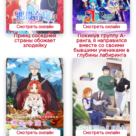
Смотреть онлайн
Смотреть онлайн
Принц соседней
Покинув группу А-
страны обожает
ранга, я направился
злодейку
вместе со своими
бывшими учениками в
глубины лабиринта
Смотреть онлайн
Смотреть онлайн