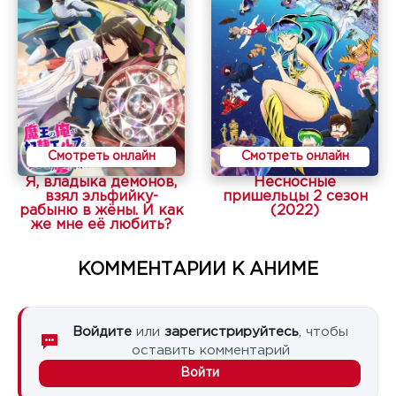
Смотреть онлайн
Смотреть онлайн
Я, владыка демонов,
Несносные
взял эльфийку-
пришельцы 2 сезон
рабыню в жёны. И как
(2022)
же мне её любить?
КОММЕНТАРИИ К АНИМЕ
Войдите
или
зарегистрируйтесь
, чтобы
оставить комментарий
Войти