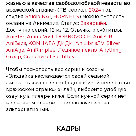
жизнью в качестве свободолюбивой невесты во
вражеской стране
» (ТВ-сериал,
2024
год,
студия
Studio KAI
,
HORNETS
) можно смотреть
онлайн на Анимедия. Статус:
Завершён
.
Доступно серий: 12 из 12. Озвучка и субтитры:
AniStar
,
AnimeVost
,
DOBROVOICE
,
AniDUB
,
AniBaza
,
КОМНАТА ДИДИ
,
AniLibria.TV
,
Silver
AniAge
,
AniRimplee
,
Ледяное пекло
,
Anything
Group
,
Crunchyroll.Subtitles
.
Чтобы посмотреть все серии и сезоны
«Злодейка наслаждается своей седьмой
жизнью в качестве свободолюбивой невесты во
вражеской стране» онлайн, выберите удобную
озвучку в плеере ниже. Если нужной серии нет
в основном плеере — переключитесь на
альтернативный.
КАДРЫ