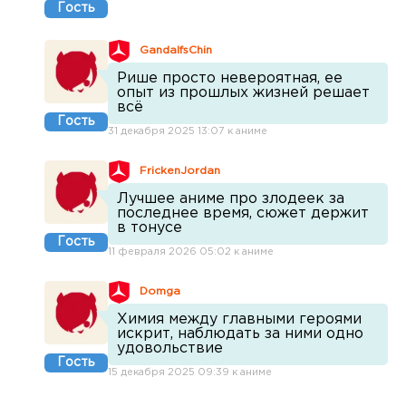
Гость
GandalfsChin
Рише просто невероятная, ее
опыт из прошлых жизней решает
всё
Гость
31 декабря 2025 13:07 к аниме
FrickenJordan
Лучшее аниме про злодеек за
последнее время, сюжет держит
в тонусе
Гость
11 февраля 2026 05:02 к аниме
Domga
Химия между главными героями
искрит, наблюдать за ними одно
удовольствие
Гость
15 декабря 2025 09:39 к аниме