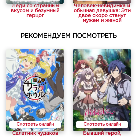
Леди со странным
Человек-невидимка и
вкусом и безумный
обычная девушка: Эти
герцог
двое скоро станут
мужем и женой
РЕКОМЕНДУЕМ ПОСМОТРЕТЬ
Смотреть онлайн
Смотреть онлайн
Салатник чудаков
Бывший герой,