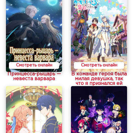
Смотреть онлайн
Смотреть онлайн
Принцесса-рыцарь —
В команде героя была
невеста варвара
милая девушка, так
что я признался ей