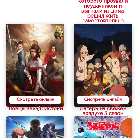
которого прозвали
неудачником и
выгнали из дома,
решил жить
самостоятельно
Смотреть онлайн
Смотреть онлайн
Ловцы звёзд: Истоки
Лагерь на свежем
воздухе 3 сезон