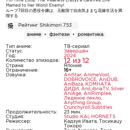
7th Time Loop: The Villainess Enjoys a Carefree Life
Married to Her Worst Enemy!
ループ7回目の悪役令嬢は、元敵国で自由気ままな花嫁生活を満
喫する
Рейтинг Shikimori 7.53
аниме
•
фэнтези
•
романтика
Тип аниме:
ТВ-сериал
Статус:
Завершён
Год:
2024
12 из 12
Количество эпизодов:
Страна:
Япония
Ограничение:
16+
Озвучка:
AniStar
,
AnimeVost
,
DOBROVOICE
,
AniDUB
,
AniBaza
,
КОМНАТА
ДИДИ
,
AniLibria.TV
,
Silver
AniAge
,
AniRimplee
,
Ледяное пекло
,
Anything Group
,
Crunchyroll.Subtitles
Продолжительность:
23 мин.
Студия:
Studio KAI
,
HORNETS
Режиссер:
Кадзуя Ивата, Тосикацу
Токоро