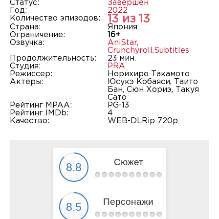
Статус:
Завершён
Год:
2022
13 из 13
Количество эпизодов:
Страна:
Япония
Ограничение:
16+
Озвучка:
AniStar
,
Crunchyroll.Subtitles
Продолжительность:
23 мин.
Студия:
PRA
Режиссер:
Норихиро Такамото
Актеры:
Юсукэ Кобаяси, Таито
Бан, Сюн Хориэ, Такуя
Сато
Рейтинг MPAA:
PG-13
Рейтинг IMDb:
4
Качество:
WEB-DLRip 720p
Сюжет
Персонажи