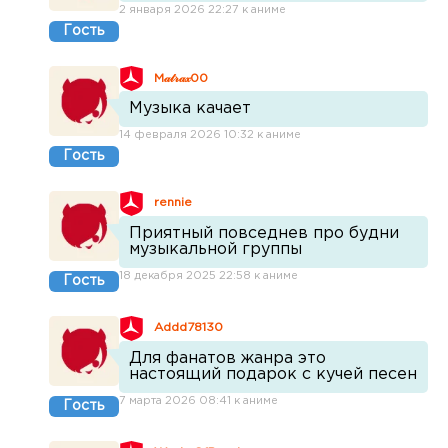
2 января 2026 22:27 к аниме
Гость
M𝒶𝓉𝓇𝒶𝓍00
Музыка качает
14 февраля 2026 10:32 к аниме
Гость
rennie
Приятный повседнев про будни
музыкальной группы
18 декабря 2025 22:58 к аниме
Гость
Addd78130
Для фанатов жанра это
настоящий подарок с кучей песен
7 марта 2026 08:41 к аниме
Гость