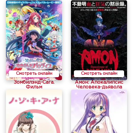
Смотреть онлайн
Смотреть онлайн
Зомбилэнд-Сага.
Амон: Апокалипсис
Фильм
Человека-дьявола