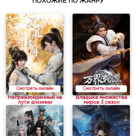
ПОХОЖИЕ ПО ЖАНРУ
Смотреть онлайн
Смотреть онлайн
Непревзойденный на
Владыка множества
пути алхимии
миров 3 сезон