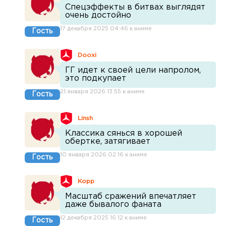
Спецэффекты в битвах выглядят
очень достойно
17 декабря 2025 04:46 к аниме
Гость
Dooxi
ГГ идет к своей цели напролом,
это подкупает
21 января 2026 13:55 к аниме
Гость
Linsh
Классика сянься в хорошей
обертке, затягивает
10 января 2026 02:16 к аниме
Гость
Kopp
Масштаб сражений впечатляет
даже бывалого фаната
12 декабря 2025 16:12 к аниме
Гость