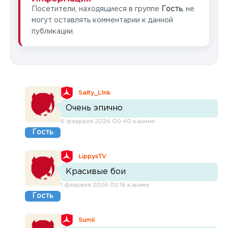
Посетители, находящиеся в группе
Гость
, не
могут оставлять комментарии к данной
публикации.
Salty_L1nk
Очень эпично
6 февраля 2026 00:40 к аниме
Гость
LippysTV
Красивые бои
1 февраля 2026 02:16 к аниме
Гость
Sumii