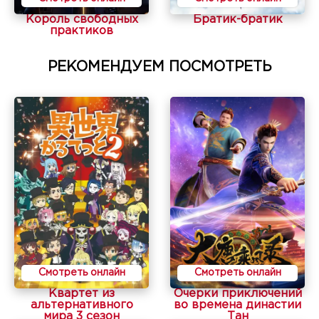
Король свободных
Братик-братик
практиков
РЕКОМЕНДУЕМ ПОСМОТРЕТЬ
Смотреть онлайн
Смотреть онлайн
Квартет из
Очерки приключений
альтернативного
во времена династии
мира 3 сезон
Тан