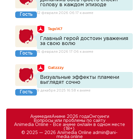
голову в каждом эпизоде
12 февраля 2026 06:17 к аниме
Гость
Tags147
Главный герой достоин уважения
за свою волю
15 февраля 2026 17:06 к аниме
Гость
Gatzzzy
Визуальные эффекты пламени
выглядят сочно
9 декабря 2025 16:58 к аниме
Гость
Анимедия
Аниме 2026 года
Онгоинги
Вопросы или проблемы по сайту
Animedia Online - Все аниме онлайн в одном месте
(18+).
© 2025 — 2026 Animedia Online
admin@ani-
media.online