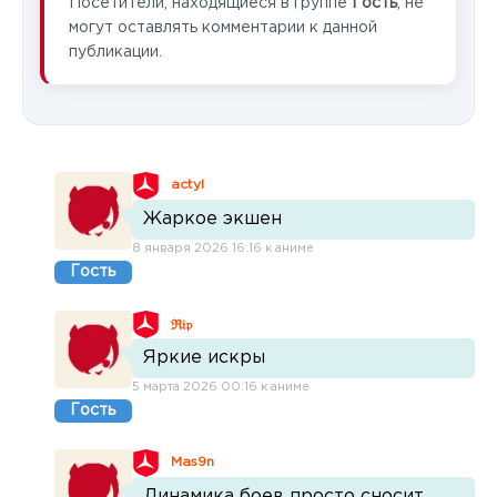
Посетители, находящиеся в группе
Гость
, не
могут оставлять комментарии к данной
публикации.
actyl
Жаркое экшен
8 января 2026 16:16 к аниме
Гость
ℜ𝔦𝔭
Яркие искры
5 марта 2026 00:16 к аниме
Гость
Mas9n
Динамика боев просто сносит