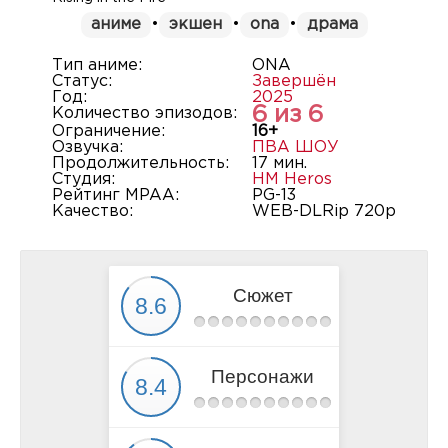
аниме
•
экшен
•
ona
•
драма
Тип аниме:
ONA
Статус:
Завершён
Год:
2025
6 из 6
Количество эпизодов:
Ограничение:
16+
Озвучка:
ПВА ШОУ
Продолжительность:
17 мин.
Студия:
HM Heros
Рейтинг MPAA:
PG-13
Качество:
WEB-DLRip 720p
Сюжет
Персонажи