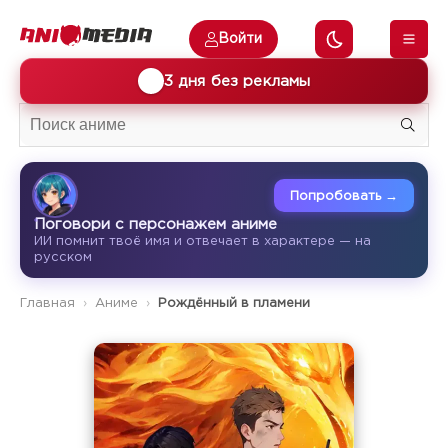
Войти
🎁
3 дня без рекламы
Попробовать →
Поговори с персонажем аниме
ИИ помнит твоё имя и отвечает в характере — на
русском
Главная
Аниме
Рождённый в пламени