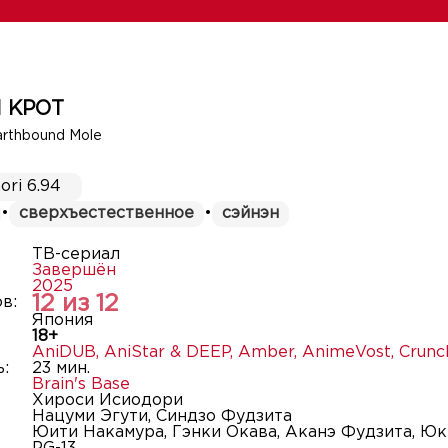
 КРОТ
arthbound Mole
ori 6.94
•
сверхъестественное
•
сэйнэн
ТВ-сериал
Завершён
2025
12 из 12
в:
Япония
18+
AniDUB
,
AniStar & DEEP
,
Amber
,
AnimeVost
,
Crunch
:
23 мин.
Brain's Base
Хироси Исиодори
Нацуми Эгути, Синдзо Фудзита
Юити Накамура, Гэнки Окава, Аканэ Фудзита, Ю