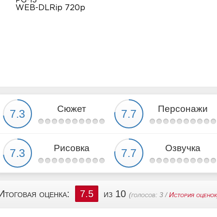
PG-13
WEB-DLRip 720p
Сюжет
Персонажи
Рисовка
Озвучка
Итоговая оценка:
7.5
из 10
(голосов:
3
/
История оценок