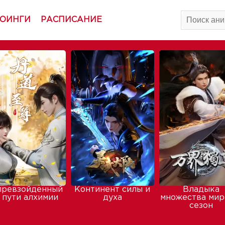
ОИНГИ
РАСПИСАНИЕ
превзойденный
Континент силы и
Владыка
 пути алхимии
духа
множества мир
сезон