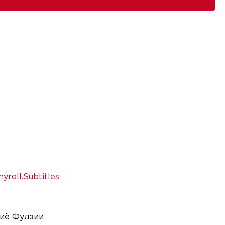
yroll.Subtitles
киё Фудзии