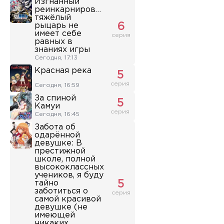
Изгнанный
реинкарнированный
тяжёлый
рыцарь не
6
имеет себе
серия
равных в
знаниях игры
Сегодня, 17:13
Красная река
5
серия
Сегодня, 16:59
За спиной
5
Камуи
серия
Сегодня, 16:45
Забота об
одарённой
девушке: В
престижной
школе, полной
высококлассных
учеников, я буду
тайно
5
заботиться о
серия
самой красивой
девушке (не
имеющей
никаких