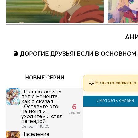
АНИ
🎬 ДОРОГИЕ ДРУЗЬЯ! ЕСЛИ В ОСНОВНО
НОВЫЕ СЕРИИ
💬
Есть что сказать о
Прошло десять
лет с момента,
Смотреть онлайн
как я сказал
«Оставьте это
6
на меня и
серия
уходите» и стал
легендой
Сегодня, 18:20
Население