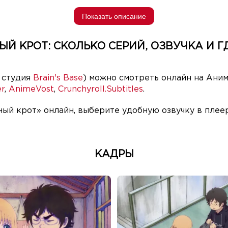
Показать описание
Й КРОТ: СКОЛЬКО СЕРИЙ, ОЗВУЧКА И Г
 студия
Brain's Base
) можно смотреть онлайн на Аним
r
,
AnimeVost
,
Crunchyroll.Subtitles
.
ый крот» онлайн, выберите удобную озвучку в плеер
КАДРЫ