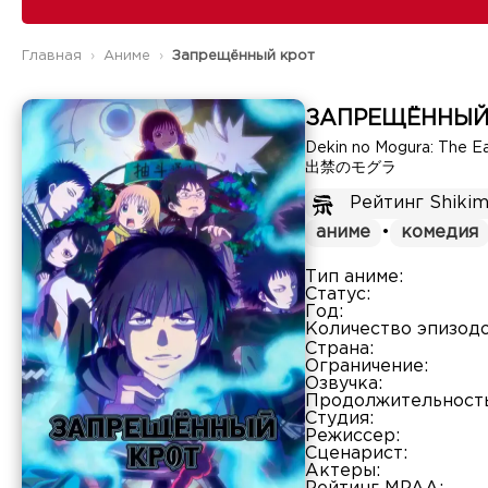
Главная
Аниме
Запрещённый крот
ЗАПРЕЩЁННЫЙ
Dekin no Mogura: The E
出禁のモグラ
Рейтинг Shikim
аниме
•
комедия
Тип аниме:
Статус:
Год:
Количество эпизодо
Страна:
Ограничение:
Озвучка:
Продолжительность
Студия:
Режиссер:
Сценарист:
Актеры: