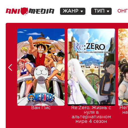
ЖАНР
ТИП
ОНГ
Ван Пис
Re:Zero. Жизнь с
Не
нуля в
на
альтернативном
мире 4 сезон