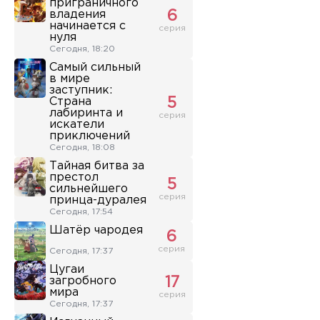
приграничного
владения
6
начинается с
серия
нуля
Сегодня, 18:20
Самый сильный
в мире
заступник:
Страна
5
лабиринта и
серия
искатели
приключений
Сегодня, 18:08
Тайная битва за
престол
5
сильнейшего
серия
принца-дуралея
Сегодня, 17:54
Шатёр чародея
6
серия
Сегодня, 17:37
Цугаи
загробного
17
мира
серия
Сегодня, 17:37