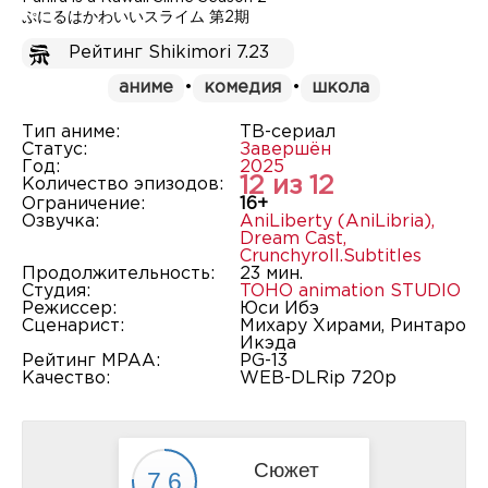
ぷにるはかわいいスライム 第2期
Рейтинг Shikimori 7.23
аниме
•
комедия
•
школа
Тип аниме:
ТВ-сериал
Статус:
Завершён
Год:
2025
12 из 12
Количество эпизодов:
Ограничение:
16+
Озвучка:
AniLiberty (AniLibria)
,
Dream Cast
,
Crunchyroll.Subtitles
Продолжительность:
23 мин.
Студия:
TOHO animation STUDIO
Режиссер:
Юси Ибэ
Сценарист:
Михару Хирами, Ринтаро
Икэда
Рейтинг MPAA:
PG-13
Качество:
WEB-DLRip 720p
Сюжет