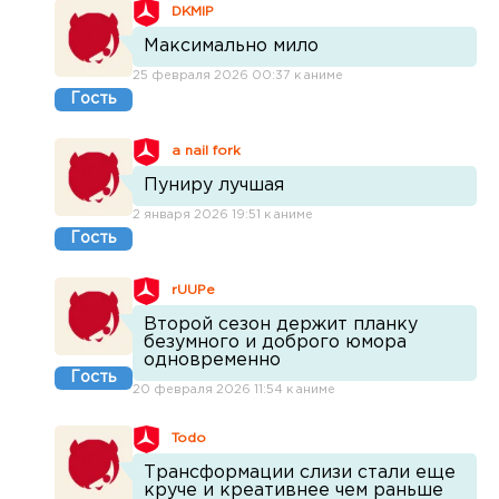
DKMIP
Максимально мило
25 февраля 2026 00:37 к аниме
Гость
a nail fork
Пуниру лучшая
2 января 2026 19:51 к аниме
Гость
rUUPe
Второй сезон держит планку
безумного и доброго юмора
одновременно
Гость
20 февраля 2026 11:54 к аниме
Todo
Трансформации слизи стали еще
круче и креативнее чем раньше