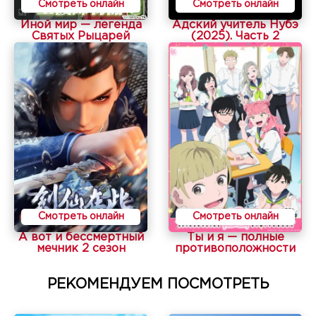
Смотреть онлайн
Смотреть онлайн
Иной мир — легенда
Адский учитель Нубэ
Святых Рыцарей
(2025). Часть 2
Смотреть онлайн
Смотреть онлайн
А вот и бессмертный
Ты и я — полные
мечник 2 сезон
противоположности
РЕКОМЕНДУЕМ ПОСМОТРЕТЬ