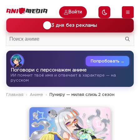
Войти
🎁
3 дня без рекламы
Попробовать →
Поговори с персонажем аниме
ИИ помнит твоё имя и отвечает в характере — на
русском
Главная
Аниме
Пуниру — милая слизь 2 сезон