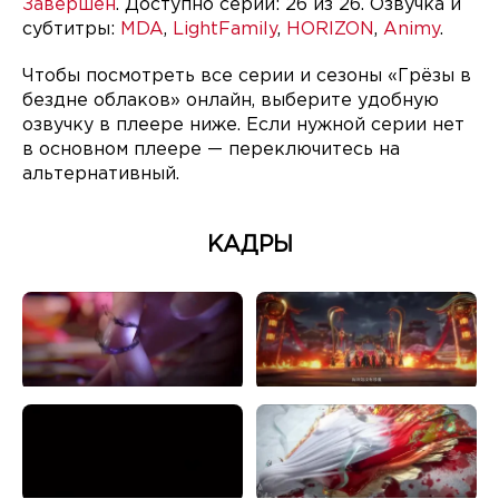
Завершён
. Доступно серий: 26 из 26. Озвучка и
субтитры:
MDA
,
LightFamily
,
HORIZON
,
Animy
.
Чтобы посмотреть все серии и сезоны «Грёзы в
бездне облаков» онлайн, выберите удобную
озвучку в плеере ниже. Если нужной серии нет
в основном плеере — переключитесь на
альтернативный.
КАДРЫ