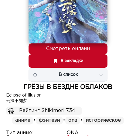
Смотреть онлайн
В закладки
В список
ГРЁЗЫ В БЕЗДНЕ ОБЛАКОВ
Eclipse of Illusion
云深不知梦
Рейтинг Shikimori 7.34
аниме
•
фэнтези
•
ona
•
историческое
Тип аниме:
ONA