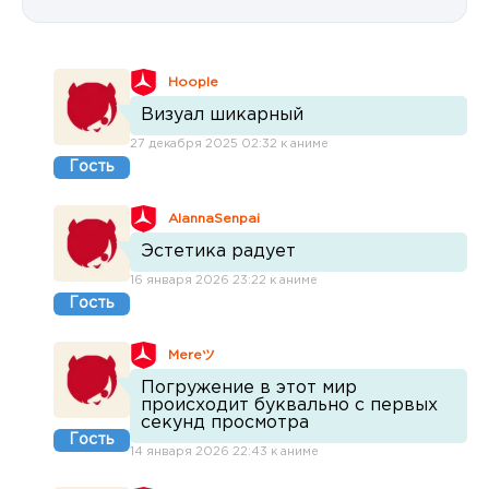
Hoople
Визуал шикарный
27 декабря 2025 02:32 к аниме
Гость
AlannaSenpai
Эстетика радует
16 января 2026 23:22 к аниме
Гость
Mereツ
Погружение в этот мир
происходит буквально с первых
секунд просмотра
Гость
14 января 2026 22:43 к аниме