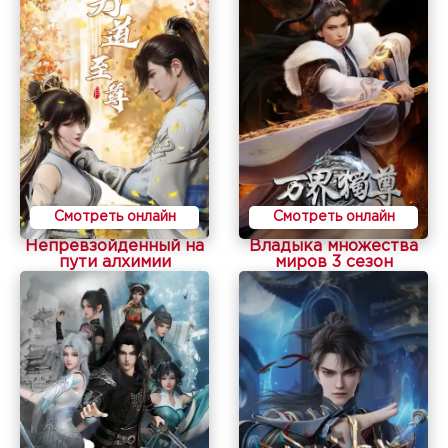
Смотреть онлайн
Смотреть онлайн
Непревзойденный на
Владыка множества
пути алхимии
миров 3 сезон