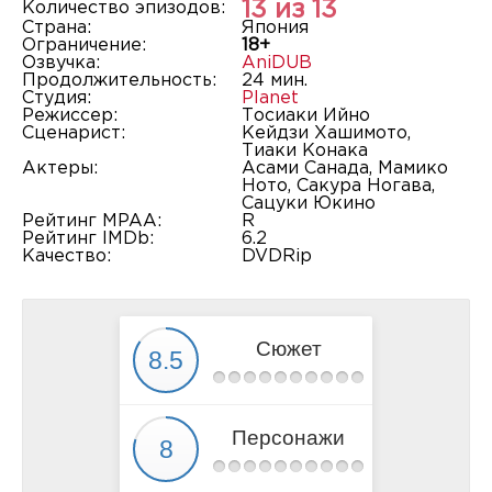
13 из 13
Количество эпизодов:
Страна:
Япония
Ограничение:
18+
Озвучка:
AniDUB
Продолжительность:
24 мин.
Студия:
Planet
Режиссер:
Тосиаки Ийно
Сценарист:
Кейдзи Хашимото,
Тиаки Конака
Актеры:
Асами Санада, Мамико
Ното, Сакура Ногава,
Сацуки Юкино
Рейтинг MPAA:
R
Рейтинг IMDb:
6.2
Качество:
DVDRip
Сюжет
Персонажи