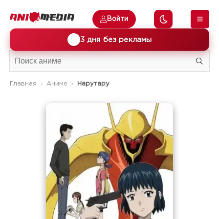
Войти
🎁
3 дня без рекламы
Главная
Аниме
Нарутару