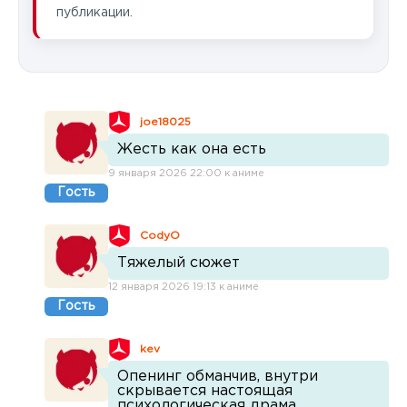
публикации.
joe18025
Жесть как она есть
9 января 2026 22:00 к аниме
Гость
CodyO
Тяжелый сюжет
12 января 2026 19:13 к аниме
Гость
kev
Опенинг обманчив, внутри
скрывается настоящая
психологическая драма