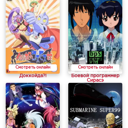
Смотреть онлайн
Смотреть онлайн
Доккойда?!
Боевой программер
Сирасэ