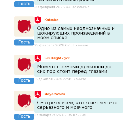
Гость
20 февраля 2026 04:02 к аниме
Katsuke
Одно из самых неоднозначных и
шокирующих произведений в
моем списке
Гость
25 февраля 2026 07:53 к аниме
SoulNight7gxc
Момент с земным драконом до
сих пор стоит перед глазами
16 декабря 2025 22:49 к аниме
Гость
slayerWaifu
Смотреть всем, кто хочет чего-то
серьезного и мрачного
27 января 2026 02:09 к аниме
Гость