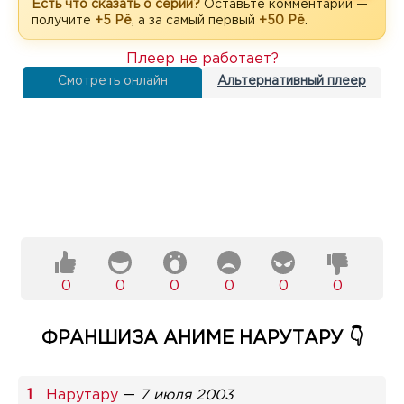
Есть что сказать о серии?
Оставьте комментарий —
получите
+5 Рё
, а за самый первый
+50 Рё
.
Плеер не работает?
Смотреть онлайн
Альтернативный плеер
0
0
0
0
0
0
ФРАНШИЗА АНИМЕ НАРУТАРУ 👇
Нарутару
—
7 июля 2003