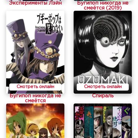
Эксперименты Лэйн
Бугипоп никогда не
смеётся (2019)
Смотреть онлайн
Смотреть онлайн
Бугипоп никогда не
Спираль
смеётся