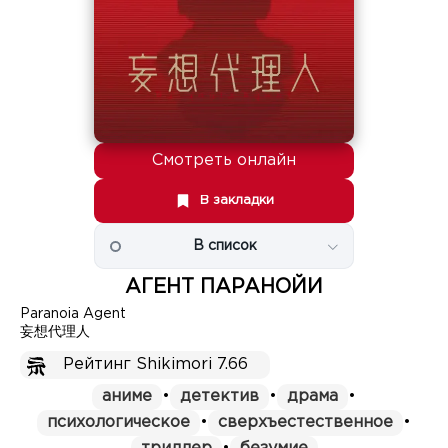
Смотреть онлайн
В закладки
В список
АГЕНТ ПАРАНОЙИ
Paranoia Agent
妄想代理人
Рейтинг Shikimori 7.66
аниме
•
детектив
•
драма
•
психологическое
•
сверхъестественное
•