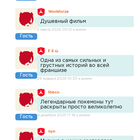
Workforze
Душевный фильм
2 марта 2026 09:12 к аниме
Гость
₣ ề ὡ
Одна из самых сильных и
грустных историй во всей
франшизе
Гость
29 января 2026 10:30 к аниме
Rieco
Легендарные покемоны тут
раскрыты просто великолепно
9 декабря 2025 17:18 к аниме
Гость
nyo