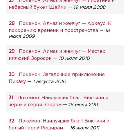
Покемон: Алмаз и жемчуг — Гиратина и
небесный букет Шейми
—
19 июля 2008
Покемон. Алмаз и жемчуг — Аркеус: К
покорению времени и пространства
—
18
июля 2009
Покемон: Алмаз и жемчуг — Мастер
иллюзий Зороарк
—
10 июля 2010
Покемон: Загадочное приключение
Пикачу
—
1 августа 2010
Покемон: Наилучших благ! Виктини и
чёрный герой Зекром
—
16 июля 2011
Покемон: Наилучших благ! Виктини и
белый герой Реширам
—
16 июля 2011