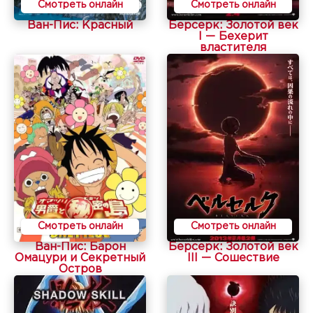
Смотреть онлайн
Смотреть онлайн
Ван-Пис: Красный
Берсерк: Золотой век
I — Бехерит
властителя
Смотреть онлайн
Смотреть онлайн
Ван-Пис: Барон
Берсерк: Золотой век
Омацури и Секретный
III — Сошествие
Остров