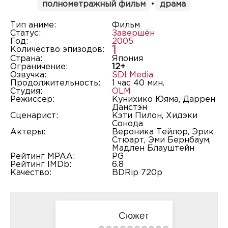
полнометражный фильм
•
драма
Тип аниме:
Фильм
Статус:
Завершён
Год:
2005
1
Количество эпизодов:
Страна:
Япония
Ограничение:
12+
Озвучка:
SDI Media
Продолжительность:
1 час 40 мин.
Студия:
OLM
Режиссер:
Кунихико Юяма, Даррен
Данстэн
Сценарист:
Кэти Пилон, Хидэки
Сонода
Актеры:
Вероника Тейлор, Эрик
Стюарт, Эми Бернбаум,
Мадлен Блауштейн
Рейтинг MPAA:
PG
Рейтинг IMDb:
6.8
Качество:
BDRip 720p
Сюжет