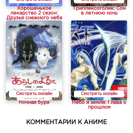
Хорошенькое
Триплексоголик: Сон
лекарство 2 сезон:
в летнюю ночь
Друзья снежного неба
Смотреть онлайн
Смотреть онлайн
Ночная буря
Небо и земля: Глава о
прошлом
КОММЕНТАРИИ К АНИМЕ