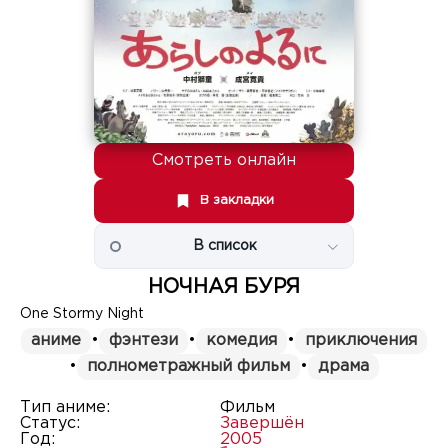
Смотреть онлайн
В закладки
В список
НОЧНАЯ БУРЯ
One Stormy Night
аниме
•
фэнтези
•
комедия
•
приключения
•
полнометражный фильм
•
драма
Тип аниме:
Фильм
Статус:
Завершён
Год:
2005