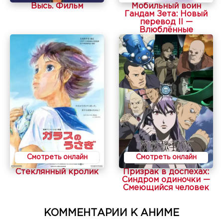
Высь. Фильм
Мобильный воин
Гандам Зета: Новый
перевод II —
Влюблённые
Смотреть онлайн
Смотреть онлайн
Стеклянный кролик
Призрак в доспехах:
Синдром одиночки —
Смеющийся человек
КОММЕНТАРИИ К АНИМЕ