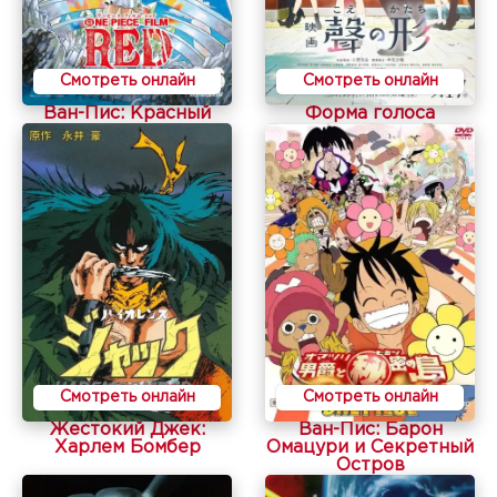
Смотреть онлайн
Смотреть онлайн
Ван-Пис: Красный
Форма голоса
Смотреть онлайн
Смотреть онлайн
Жестокий Джек:
Ван-Пис: Барон
Харлем Бомбер
Омацури и Секретный
Остров