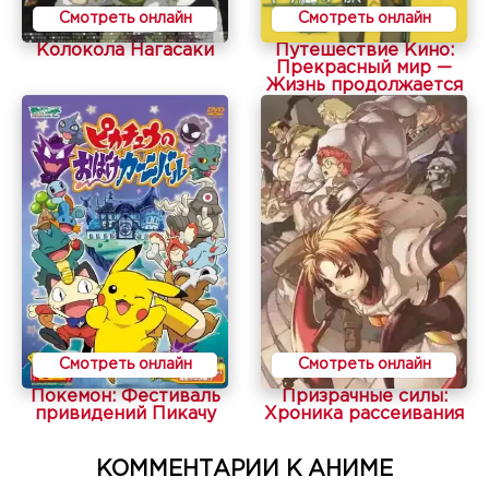
Смотреть онлайн
Смотреть онлайн
Колокола Нагасаки
Путешествие Кино:
Прекрасный мир —
Жизнь продолжается
Смотреть онлайн
Смотреть онлайн
Покемон: Фестиваль
Призрачные силы:
привидений Пикачу
Хроника рассеивания
КОММЕНТАРИИ К АНИМЕ