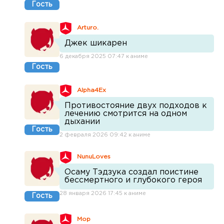
Гость
Arturo.
Джек шикарен
6 декабря 2025 07:47 к аниме
Гость
Alpha4Ex
Противостояние двух подходов к
лечению смотрится на одном
дыхании
Гость
2 февраля 2026 09:42 к аниме
NunuLoves
Осаму Тэдзука создал поистине
бессмертного и глубокого героя
28 января 2026 17:45 к аниме
Гость
Mop