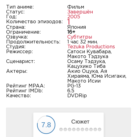
Тип аниме:
Фильм
Статус:
Завершён
Год:
2005
1
Количество эпизодов:
Страна:
Япония
Ограничение:
16+
Озвучка:
Субтитры
Продолжительность:
1 час 32 мин.
Студия:
Tezuka Productions
Режиссер:
Сатоси Кувабара,
Макото Тэдзука
Сценарист:
Осаму Тэдзука,
Кацухико Тиба
Актеры:
Акио Оцука, Ая
Хираяма, Юма Исигаки,
Макото Исии
Рейтинг MPAA:
PG-13
Рейтинг IMDb:
6.5
Качество:
DVDRip
Сюжет