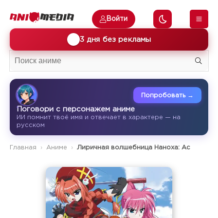
Войти
🎁
3 дня без рекламы
Попробовать →
Поговори с персонажем аниме
ИИ помнит твоё имя и отвечает в характере — на
русском
Главная
Аниме
Лиричная волшебница Наноха: Ас