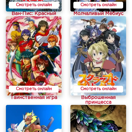
Смотреть онлайн
Смотреть онлайн
Ван-Пис: Красный
Молчаливый Мёбиус
Смотреть онлайн
Смотреть онлайн
Таинственная игра
Выброшенная
принцесса