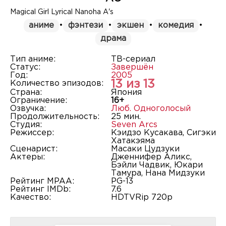
Magical Girl Lyrical Nanoha A's
аниме
•
фэнтези
•
экшен
•
комедия
•
драма
Тип аниме:
ТВ-сериал
Статус:
Завершён
Год:
2005
13 из 13
Количество эпизодов:
Страна:
Япония
Ограничение:
16+
Озвучка:
Люб. Одноголосый
Продолжительность:
25 мин.
Студия:
Seven Arcs
Режиссер:
Кэидзо Кусакава, Сигэки
Хатакэяма
Сценарист:
Масаки Цудзуки
Актеры:
Дженнифер Аликс,
Бэйли Чадвик, Юкари
Тамура, Нана Мидзуки
Рейтинг MPAA:
PG-13
Рейтинг IMDb:
7.6
Качество:
HDTVRip 720p