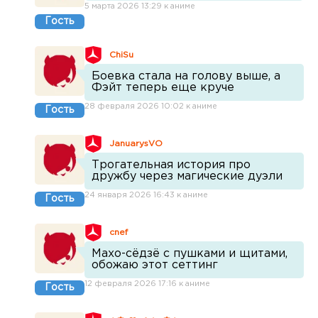
5 марта 2026 13:29 к аниме
Гость
ChiSu
Боевка стала на голову выше, а
Фэйт теперь еще круче
28 февраля 2026 10:02 к аниме
Гость
JanuarysVO
Трогательная история про
дружбу через магические дуэли
24 января 2026 16:43 к аниме
Гость
cnef
Махо-сёдзё с пушками и щитами,
обожаю этот сеттинг
12 февраля 2026 17:16 к аниме
Гость