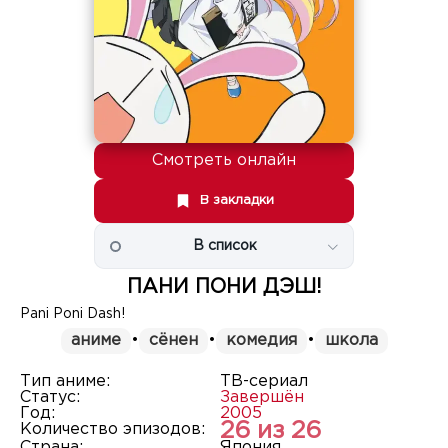
Смотреть онлайн
В закладки
В список
ПАНИ ПОНИ ДЭШ!
Pani Poni Dash!
аниме
•
сёнен
•
комедия
•
школа
Тип аниме:
ТВ-сериал
Статус:
Завершён
Год:
2005
26 из 26
Количество эпизодов:
Страна:
Япония