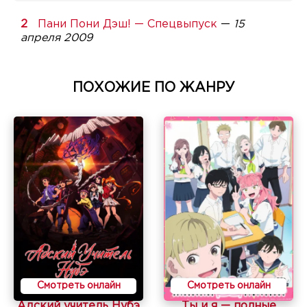
Пани Пони Дэш! — Спецвыпуск
—
15
апреля 2009
ПОХОЖИЕ ПО ЖАНРУ
Смотреть онлайн
Смотреть онлайн
Адский учитель Нубэ
Ты и я — полные