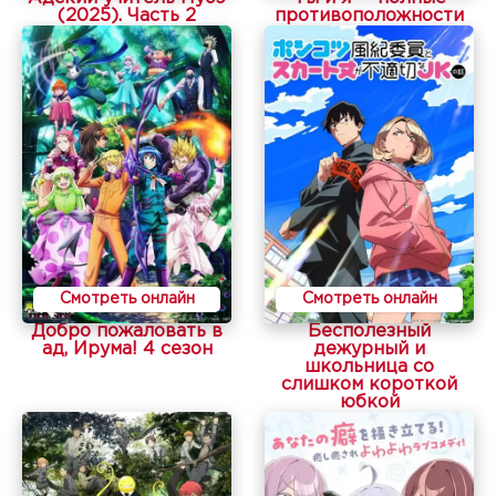
(2025). Часть 2
противоположности
Смотреть онлайн
Смотреть онлайн
Добро пожаловать в
Бесполезный
ад, Ирума! 4 сезон
дежурный и
школьница со
слишком короткой
юбкой