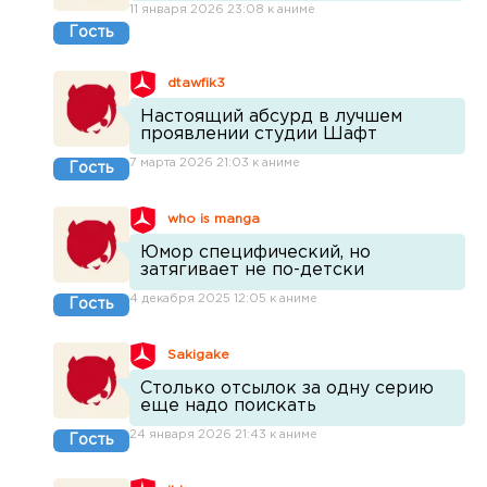
11 января 2026 23:08 к аниме
Гость
dtawfik3
Настоящий абсурд в лучшем
проявлении студии Шафт
7 марта 2026 21:03 к аниме
Гость
who is manga
Юмор специфический, но
затягивает не по-детски
4 декабря 2025 12:05 к аниме
Гость
Sakigake
Столько отсылок за одну серию
еще надо поискать
24 января 2026 21:43 к аниме
Гость