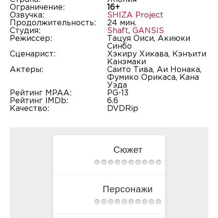
Ограничение:
16+
Озвучка:
SHIZA Project
Продолжительность:
24 мин.
Студия:
Shaft
,
GANSIS
Режиссер:
Тацуя Оиси, Акиюки
Синбо
Сценарист:
Хэкиру Хикава, Кэнъити
Канэмаки
Актеры:
Саито Тива, Аи Нонака,
Фумико Орикаса, Кана
Уэда
Рейтинг MPAA:
PG-13
Рейтинг IMDb:
6.6
Качество:
DVDRip
Сюжет
Персонажи