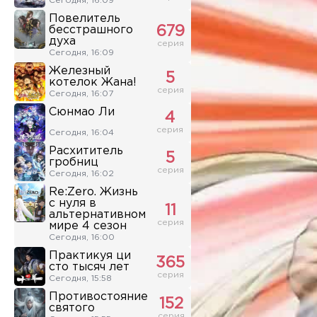
Сегодня, 16:09
Повелитель
бесстрашного
679
духа
серия
Сегодня, 16:09
Железный
5
котелок Жана!
серия
Сегодня, 16:07
Сюнмао Ли
4
серия
Сегодня, 16:04
Расхититель
5
гробниц
серия
Сегодня, 16:02
Re:Zero. Жизнь
с нуля в
11
альтернативном
серия
мире 4 сезон
Сегодня, 16:00
Практикуя ци
365
сто тысяч лет
серия
Сегодня, 15:58
Противостояние
152
святого
серия