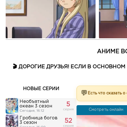
АНИМЕ В
🎬 ДОРОГИЕ ДРУЗЬЯ! ЕСЛИ В ОСНОВНО
НОВЫЕ СЕРИИ
💬
Есть что сказать о
Необъятный
5
океан 3 сезон
серия
Смотреть онлайн
Сегодня, 16:12
Гробница богов
52
3 сезон
серия