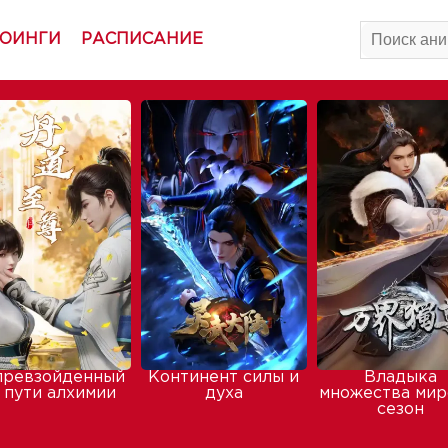
ОИНГИ
РАСПИСАНИЕ
превзойденный
Континент силы и
Владыка
 пути алхимии
духа
множества мир
сезон