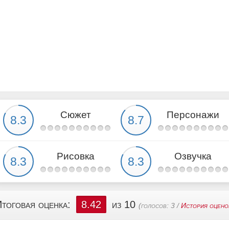
Сюжет
Персонажи
Рисовка
Озвучка
тоговая оценка:
8.42
из 10
(голосов:
3
/
История оцено