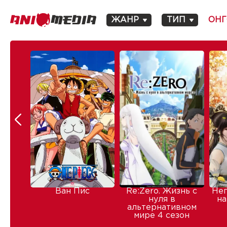
ЖАНР
ТИП
ОНГ
Ван Пис
Re:Zero. Жизнь с
Не
нуля в
на
альтернативном
мире 4 сезон