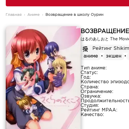
Главная
Аниме
Возвращение в школу Оурин
ВОЗВРАЩЕНИЕ
はるのあしおと The Movi
Рейтинг Shikim
аниме
•
экшен
•
Тип аниме:
Статус:
Год:
Количество эпизодо
Страна:
Ограничение:
Озвучка:
Продолжительность
Студия:
Рейтинг MPAA:
Качество: