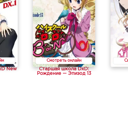
йн
Смотреть онлайн
С
xD New
Старшая школа DxD:
Рождение — Эпизод 13