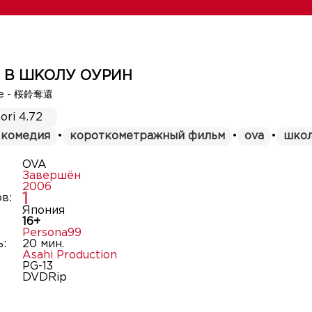
 В ШКОЛУ ОУРИН
e - 桜鈴奪還
ori 4.72
комедия
•
короткометражный фильм
•
ova
•
шко
OVA
Завершён
2006
1
в:
Япония
16+
Persona99
:
20 мин.
Asahi Production
PG-13
DVDRip