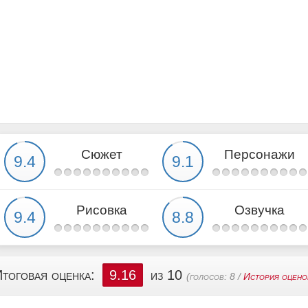
Сюжет
Персонажи
Рисовка
Озвучка
тоговая оценка:
9.16
из 10
(голосов:
8
/
История оцено