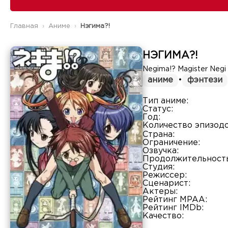
Главная
Аниме
Нэгима?!
НЭГИМА?!
Negima!? Magister Negi
аниме
•
фэнтези
Тип аниме:
Статус:
Год:
Количество эпизодо
Страна:
Ограничение:
Озвучка:
Продолжительность
Студия:
Режиссер:
Сценарист:
Актеры:
Рейтинг MPAA:
Рейтинг IMDb:
Качество: