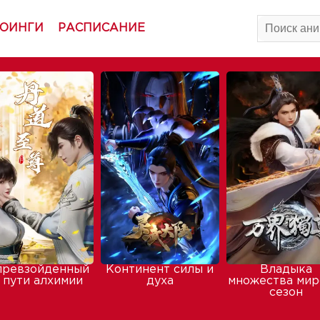
ОИНГИ
РАСПИСАНИЕ
превзойденный
Континент силы и
Владыка
 пути алхимии
духа
множества мир
сезон