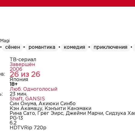
 Magi
•
сёнен
•
романтика
•
комедия
•
приключения
•
ТВ-сериал
Завершён
2006
26 из 26
в:
Япония
18+
Люб. Одноголосый
:
23 мин.
Shaft
,
GANSIS
Син Онума, Акиюки Синбо
Кэн Акамацу, Кэнъити Канэмаки
Рина Сато, Грег Эирс, Джейми Марчи, Сидзука Ха
PG-13
6.2
HDTVRip 720p