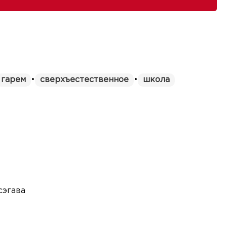
гарем
•
сверхъестественное
•
школа
сэгава