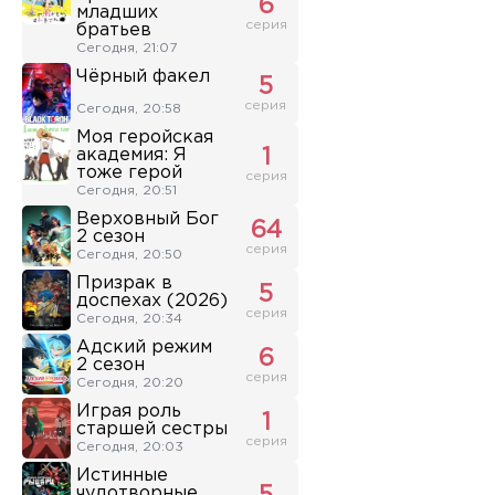
6
младших
серия
братьев
Сегодня, 21:07
Чёрный факел
5
серия
Сегодня, 20:58
Моя геройская
академия: Я
1
тоже герой
серия
Сегодня, 20:51
Верховный Бог
64
2 сезон
серия
Сегодня, 20:50
Призрак в
5
доспехах (2026)
серия
Сегодня, 20:34
Адский режим
6
2 сезон
серия
Сегодня, 20:20
Играя роль
1
старшей сестры
серия
Сегодня, 20:03
Истинные
чудотворные