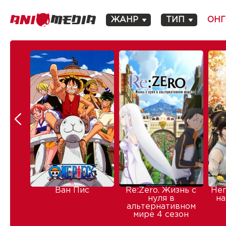
ЖАНР
ТИП
ОНГ
Ван Пис
Re:Zero. Жизнь с
Не
нуля в
на
альтернативном
мире 4 сезон