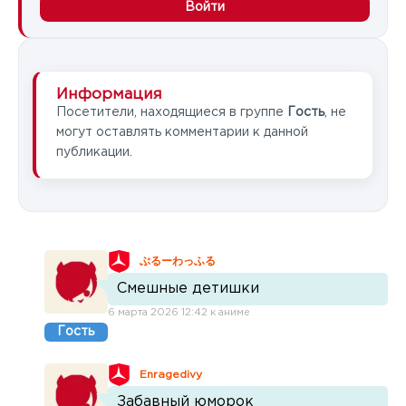
Войти
Информация
Посетители, находящиеся в группе
Гость
, не
могут оставлять комментарии к данной
публикации.
ぶるーわっふる
Смешные детишки
6 марта 2026 12:42 к аниме
Гость
Enragedivy
Забавный юморок