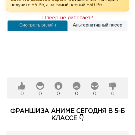
получите
+5 Рё
, а за самый первый
+50 Рё
.
Плеер не работает?
Смотреть онлайн
Альтернативный плеер
0
0
0
0
0
0
ФРАНШИЗА АНИМЕ СЕГОДНЯ В 5-Б
КЛАССЕ 👇