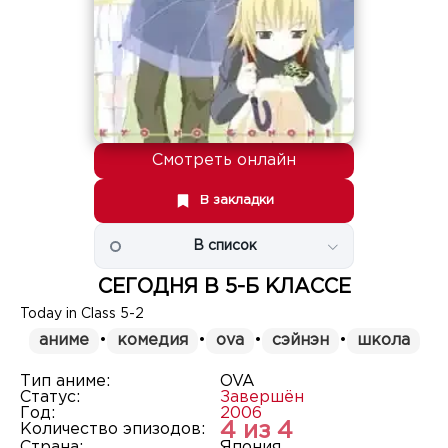
Смотреть онлайн
В закладки
В список
СЕГОДНЯ В 5-Б КЛАССЕ
Today in Class 5-2
аниме
•
комедия
•
ova
•
сэйнэн
•
школа
Тип аниме:
OVA
Статус:
Завершён
Год:
2006
4 из 4
Количество эпизодов:
Страна:
Япония