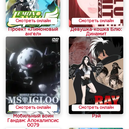
Смотреть онлайн
Смотреть онлайн
Проект «Лимоновый
Девушка-кошка Блю:
ангел»
Динамит
Смотреть онлайн
Смотреть онлайн
Мобильный воин
Рэй
Гандам: Апокалипсис
0079