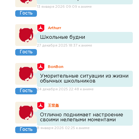
13 января 2026 09:09 к аниме
Гость
Arthurr
Школьные будни
27 декабря 2025 18:37 к аниме
Гость
BonBon
Уморительные ситуации из жизни
обычных школьников
24 декабря 2025 22:48 к аниме
Гость
王世姦
Отлично поднимает настроение
своими нелепыми моментами
8 января 2026 02:25 к аниме
Гость