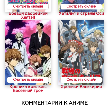
Смотреть онлайн
Смотреть онлайн
Боевой дворецкий
Хеталия и страны Оси
Хаятэ!!
Смотреть онлайн
Смотреть онлайн
Хроника крыльев:
Хроники Валькирии
Весенний гром
КОММЕНТАРИИ К АНИМЕ