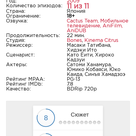
Год:
2009
11 из 11
Количество эпизодов:
Страна:
Япония
Ограничение:
18+
Озвучка:
Cactus Team
,
Мобильное
телевидение
,
AniFilm
,
AniDUB
Продолжительность:
22 мин.
Студия:
Bones
,
Kinema Citrus
Режиссер:
Масаки Татибана,
Хидэки Ито
Сценарист:
Като Ёити, Хироко
Кадзуи
Актеры:
Сатоми Ханамура,
Юмико Кобаяси, Юко
Каида, Синъя Хамадзоэ
Рейтинг MPAA:
PG-13
Рейтинг IMDb:
7.8
Качество:
BDRip 720p
Сюжет