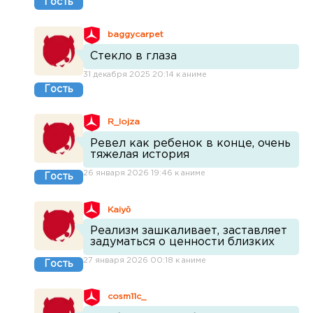
Гость
baggycarpet
Стекло в глаза
31 декабря 2025 20:14 к аниме
Гость
R_lojza
Ревел как ребенок в конце, очень
тяжелая история
26 января 2026 19:46 к аниме
Гость
Kaiyō
Реализм зашкаливает, заставляет
задуматься о ценности близких
27 января 2026 00:18 к аниме
Гость
cosm11c_