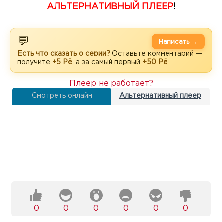
АЛЬТЕРНАТИВНЫЙ ПЛЕЕР
!
💬
Написать →
Есть что сказать о серии?
Оставьте комментарий —
получите
+5 Рё
, а за самый первый
+50 Рё
.
Плеер не работает?
Смотреть онлайн
Альтернативный плеер
0
0
0
0
0
0