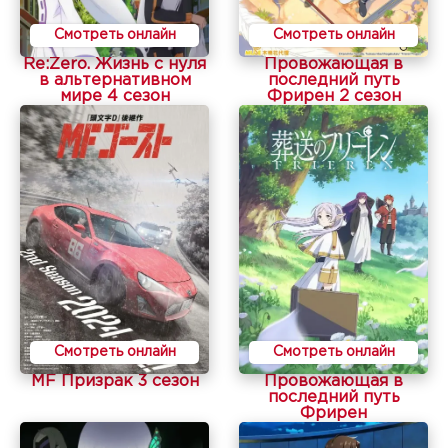
Смотреть онлайн
Смотреть онлайн
Re:Zero. Жизнь с нуля
Провожающая в
в альтернативном
последний путь
мире 4 сезон
Фрирен 2 сезон
Смотреть онлайн
Смотреть онлайн
MF Призрак 3 сезон
Провожающая в
последний путь
Фрирен