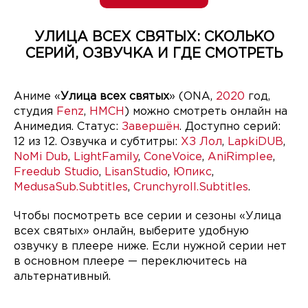
УЛИЦА ВСЕХ СВЯТЫХ: СКОЛЬКО
СЕРИЙ, ОЗВУЧКА И ГДЕ СМОТРЕТЬ
Аниме «
Улица всех святых
» (ONA,
2020
год,
студия
Fenz
,
HMCH
) можно смотреть онлайн на
Анимедия. Статус:
Завершён
. Доступно серий:
12 из 12. Озвучка и субтитры:
ХЗ Лол
,
LapkiDUB
,
NoMi Dub
,
LightFamily
,
ConeVoice
,
AniRimplee
,
Freedub Studio
,
LisanStudio
,
Юпикс
,
MedusaSub.Subtitles
,
Crunchyroll.Subtitles
.
Чтобы посмотреть все серии и сезоны «Улица
всех святых» онлайн, выберите удобную
озвучку в плеере ниже. Если нужной серии нет
в основном плеере — переключитесь на
альтернативный.