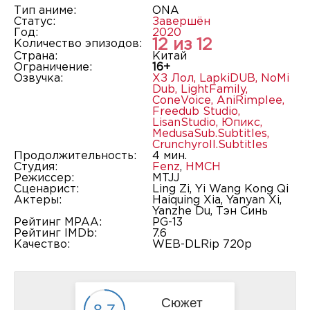
Тип аниме:
ONA
Статус:
Завершён
Год:
2020
12 из 12
Количество эпизодов:
Страна:
Китай
Ограничение:
16+
Озвучка:
ХЗ Лол
,
LapkiDUB
,
NoMi
Dub
,
LightFamily
,
ConeVoice
,
AniRimplee
,
Freedub Studio
,
LisanStudio
,
Юпикс
,
MedusaSub.Subtitles
,
Crunchyroll.Subtitles
Продолжительность:
4 мин.
Студия:
Fenz
,
HMCH
Режиссер:
MTJJ
Сценарист:
Ling Zi, Yi Wang Kong Qi
Актеры:
Haiquing Xia, Yanyan Xi,
Yanzhe Du, Тэн Синь
Рейтинг MPAA:
PG-13
Рейтинг IMDb:
7.6
Качество:
WEB-DLRip 720p
Сюжет