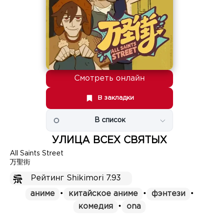
Смотреть онлайн
В закладки
В список
УЛИЦА ВСЕХ СВЯТЫХ
All Saints Street
万聖街
Рейтинг Shikimori 7.93
аниме
•
китайское аниме
•
фэнтези
•
комедия
•
ona