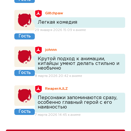
Glitchpaw
Легкая комедия
29 января 2026 15:09 к аниме
Гость
johnnn
Крутой подход к анимации,
китайцы умеют делать стильно и
необычно
Гость
8 марта 2026 20:42 к аниме
ReaperAJLZ
Персонажи запоминаются сразу,
особенно главный герой с его
наивностью
Гость
7 марта 2026 14:45 к аниме