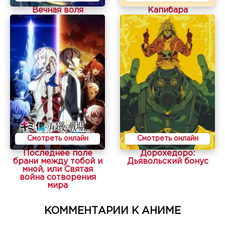
Вечная воля
Капибара
Смотреть онлайн
Смотреть онлайн
Последнее поле
Дорохедоро:
брани между тобой и
Дьявольский бонус
мной, или Святая
война сотворения
мира
КОММЕНТАРИИ К АНИМЕ