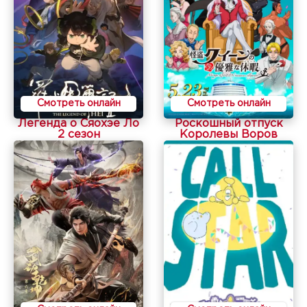
Смотреть онлайн
Смотреть онлайн
Легенда о Сяохэе Ло
Роскошный отпуск
2 сезон
Королевы Воров