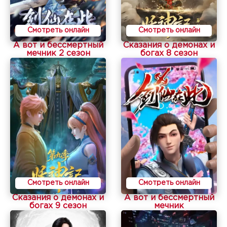
Смотреть онлайн
Смотреть онлайн
А вот и бессмертный
Сказания о демонах и
мечник 2 сезон
богах 8 сезон
Смотреть онлайн
Смотреть онлайн
Сказания о демонах и
А вот и бессмертный
богах 9 сезон
мечник