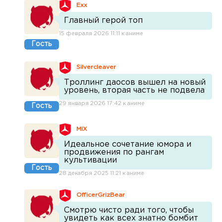
Exx
Главный герой топ
15 февраля 2026 11:11 к аниме
Гость
Silvercleaver
Троллинг даосов вышел на новый
уровень, вторая часть не подвела
29 января 2026 17:42 к аниме
Гость
MIX
Идеальное сочетание юмора и
продвижения по рангам
культивации
Гость
28 декабря 2025 11:21 к аниме
OfficerGrizBear
Смотрю чисто ради того, чтобы
увидеть как всех знатно бомбит