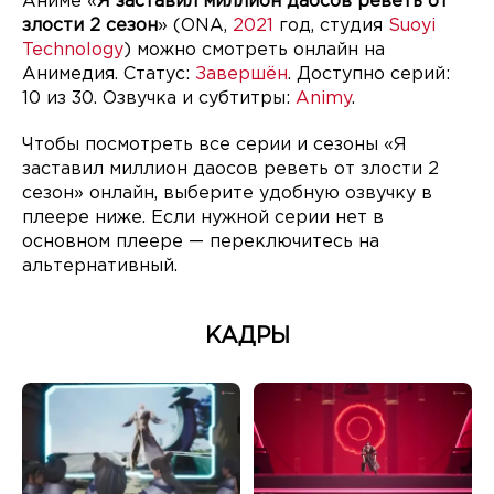
Аниме «
Я заставил миллион даосов реветь от
злости 2 сезон
» (ONA,
2021
год, студия
Suoyi
Technology
) можно смотреть онлайн на
Анимедия. Статус:
Завершён
. Доступно серий:
10 из 30. Озвучка и субтитры:
Animy
.
Чтобы посмотреть все серии и сезоны «Я
заставил миллион даосов реветь от злости 2
сезон» онлайн, выберите удобную озвучку в
плеере ниже. Если нужной серии нет в
основном плеере — переключитесь на
альтернативный.
КАДРЫ