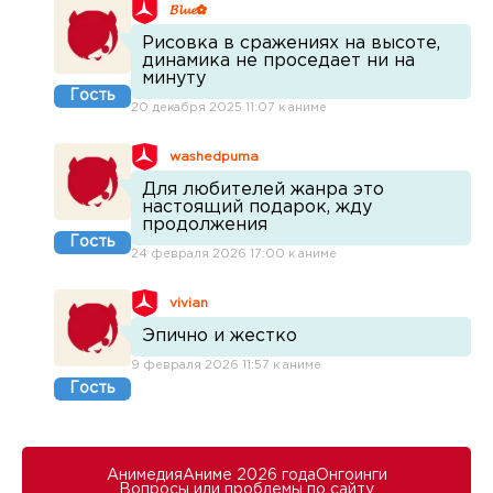
𝓑𝓵𝓾𝓮✿
Рисовка в сражениях на высоте,
динамика не проседает ни на
минуту
Гость
20 декабря 2025 11:07 к аниме
washedpuma
Для любителей жанра это
настоящий подарок, жду
продолжения
Гость
24 февраля 2026 17:00 к аниме
vivian
Эпично и жестко
9 февраля 2026 11:57 к аниме
Гость
Анимедия
Аниме 2026 года
Онгоинги
Вопросы или проблемы по сайту