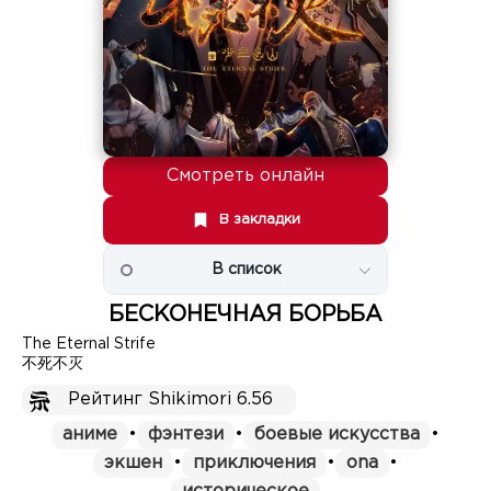
Смотреть онлайн
В закладки
В список
БЕСКОНЕЧНАЯ БОРЬБА
The Eternal Strife
不死不灭
Рейтинг Shikimori 6.56
аниме
•
фэнтези
•
боевые искусства
•
экшен
•
приключения
•
ona
•