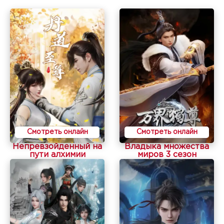
Смотреть онлайн
Смотреть онлайн
Непревзойденный на
Владыка множества
пути алхимии
миров 3 сезон