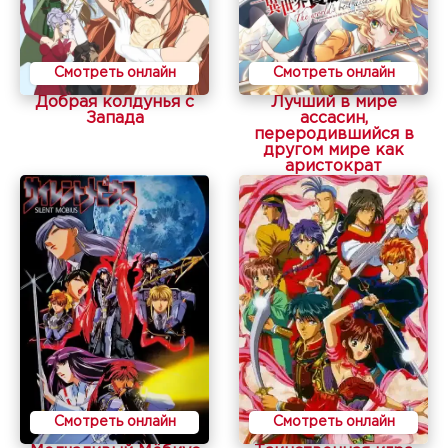
Смотреть онлайн
Смотреть онлайн
Добрая колдунья с
Лучший в мире
Запада
ассасин,
переродившийся в
другом мире как
аристократ
Смотреть онлайн
Смотреть онлайн