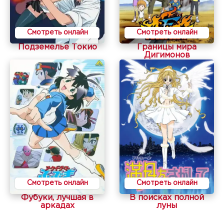
Смотреть онлайн
Смотреть онлайн
Подземелье Токио
Границы мира
Дигимонов
Смотреть онлайн
Смотреть онлайн
Фубуки, лучшая в
В поисках полной
аркадах
луны