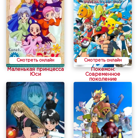
Смотреть онлайн
Смотреть онлайн
Маленькая принцесса
Покемон:
Юси
Современное
поколение