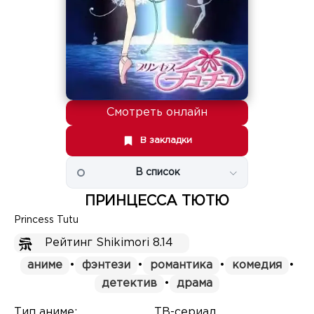
Смотреть онлайн
В закладки
В список
ПРИНЦЕССА ТЮТЮ
Princess Tutu
Рейтинг Shikimori 8.14
аниме
•
фэнтези
•
романтика
•
комедия
•
детектив
•
драма
Тип аниме:
ТВ-сериал