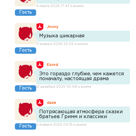
4 марта 2026 17:47 к аниме
Гость
Jivory
Музыка шикарная
11 января 2026 22:06 к аниме
Гость
Ezord
Это гораздо глубже, чем кажется
поначалу, настоящая драма
12 декабря 2025 05:08 к аниме
Гость
daze
Потрясающая атмосфера сказки
братьев Гримм и классики
5 января 2026 09:15 к аниме
Гость