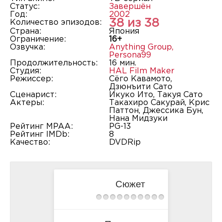
Статус:
Завершён
Год:
2002
38 из 38
Количество эпизодов:
Страна:
Япония
Ограничение:
16+
Озвучка:
Anything Group
,
Persona99
Продолжительность:
16 мин.
Студия:
HAL Film Maker
Режиссер:
Сёго Кавамото,
Дзюнъити Сато
Сценарист:
Икуко Ито, Такуя Сато
Актеры:
Такахиро Сакурай, Крис
Паттон, Джессика Бун,
Нана Мидзуки
Рейтинг MPAA:
PG-13
Рейтинг IMDb:
8
Качество:
DVDRip
Сюжет