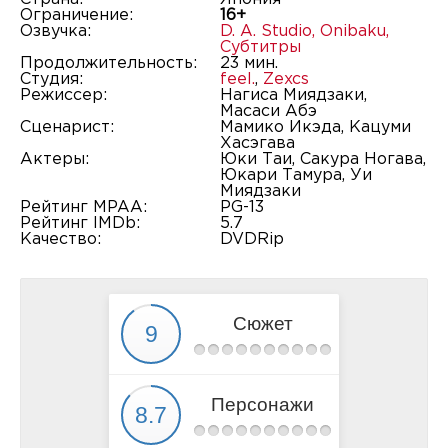
Ограничение:
16+
Озвучка:
D. A. Studio
,
Onibaku
,
Субтитры
Продолжительность:
23 мин.
Студия:
feel.
,
Zexcs
Режиссер:
Нагиса Миядзаки,
Масаси Абэ
Сценарист:
Мамико Икэда, Кацуми
Хасэгава
Актеры:
Юки Таи, Сакура Ногава,
Юкари Тамура, Уи
Миядзаки
Рейтинг MPAA:
PG-13
Рейтинг IMDb:
5.7
Качество:
DVDRip
Сюжет
Персонажи