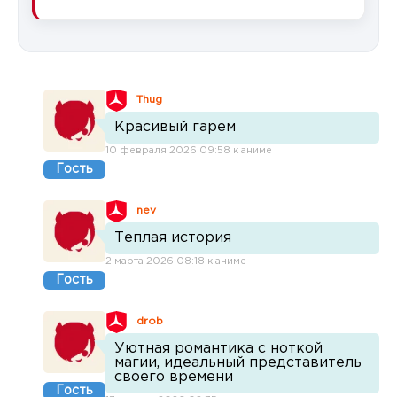
Thug
Красивый гарем
10 февраля 2026 09:58 к аниме
Гость
nev
Теплая история
2 марта 2026 08:18 к аниме
Гость
drob
Уютная романтика с ноткой
магии, идеальный представитель
своего времени
Гость