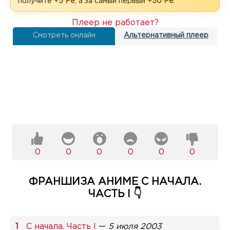
получите
+5 Рё
, а за самый первый
+50 Рё
.
Плеер не работает?
Смотреть онлайн
Альтернативный плеер
0
0
0
0
0
0
ФРАНШИЗА АНИМЕ С НАЧАЛА.
ЧАСТЬ I 👇
С начала. Часть I
—
5 июля 2003