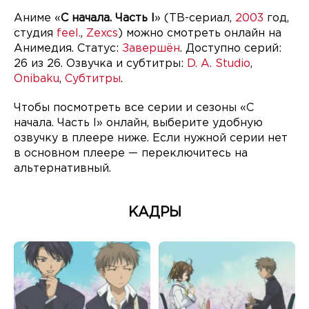
Аниме «
С начала. Часть I
» (ТВ-сериал,
2003
год,
студия
feel.
,
Zexcs
) можно смотреть онлайн на
Анимедия. Статус:
Завершён
. Доступно серий:
26 из 26. Озвучка и субтитры:
D. A. Studio
,
Onibaku
,
Субтитры
.
Чтобы посмотреть все серии и сезоны «С
начала. Часть I» онлайн, выберите удобную
озвучку в плеере ниже. Если нужной серии нет
в основном плеере — переключитесь на
альтернативный.
КАДРЫ