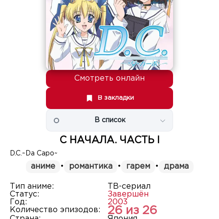
Смотреть онлайн
В закладки
В список
С НАЧАЛА. ЧАСТЬ I
D.C.~Da Capo~
аниме
•
романтика
•
гарем
•
драма
Тип аниме:
ТВ-сериал
Статус:
Завершён
Год:
2003
26 из 26
Количество эпизодов:
Страна:
Япония