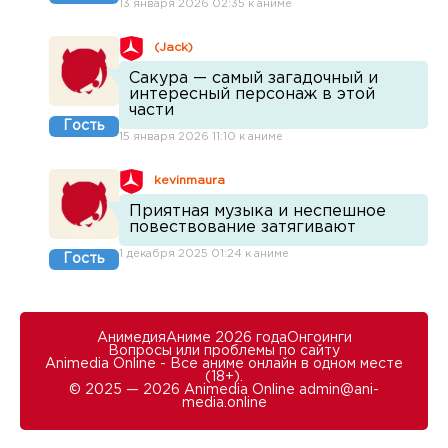
13 января 2026 02:35 к аниме
(Jack)
Сакура — самый загадочный и
интересный персонаж в этой
части
Гость
15 января 2026 11:10 к аниме
kevinmaura
Приятная музыка и неспешное
повествование затягивают
1 декабря 2025 01:24 к аниме
Гость
Анимедия
Аниме 2026 года
Онгоинги
Вопросы или проблемы по сайту
Animedia Online - Все аниме онлайн в одном месте
(18+).
© 2025 — 2026 Animedia Online
admin@ani-
media.online