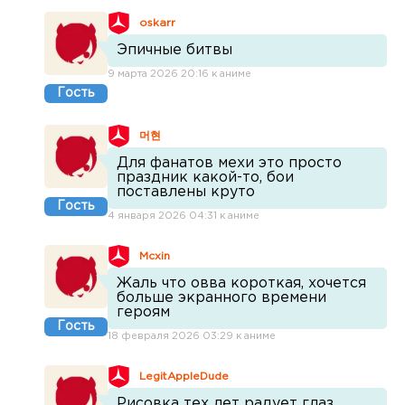
oskarr
Эпичные битвы
9 марта 2026 20:16 к аниме
Гость
머현
Для фанатов мехи это просто
праздник какой-то, бои
поставлены круто
Гость
4 января 2026 04:31 к аниме
Mcxin
Жаль что овва короткая, хочется
больше экранного времени
героям
Гость
18 февраля 2026 03:29 к аниме
LegitAppleDude
Рисовка тех лет радует глаз