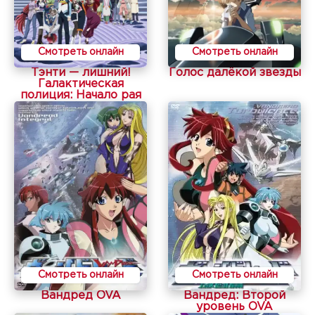
Смотреть онлайн
Смотреть онлайн
Тэнти — лишний!
Голос далёкой звезды
Галактическая
полиция: Начало рая
Смотреть онлайн
Смотреть онлайн
Вандред OVA
Вандред: Второй
уровень OVA