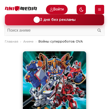
Войти
🎁
3 дня без рекламы
Главная
Аниме
Войны суперроботов OVA