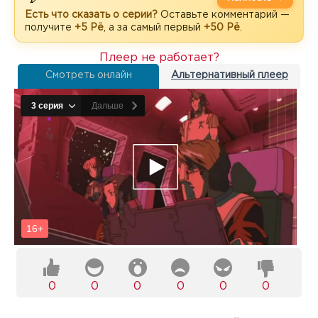
Есть что сказать о серии?
Оставьте комментарий —
получите
+5 Рё
, а за самый первый
+50 Рё
.
Плеер не работает?
Смотреть онлайн
Альтернативный плеер
0
0
0
0
0
0