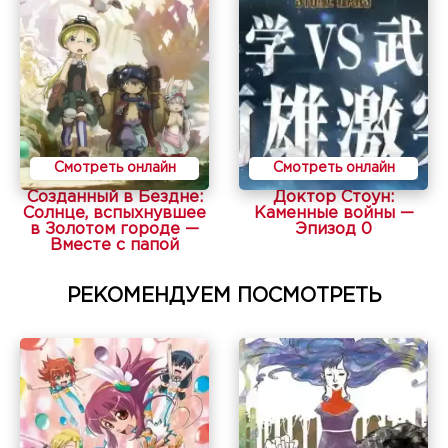
Смотреть онлайн
Смотреть онлайн
Созданный в Бездне:
Доктор Стоун:
Солнце, вспыхнувшее
Каменные войны —
в Золотом городе —
Эпизод 0
Вместе с папой
РЕКОМЕНДУЕМ ПОСМОТРЕТЬ