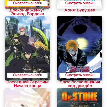
Смотреть онлайн
Смотреть онлайн
Драконий жемчуг:
Ария: Будущее
Эпизод Бардока
Смотреть онлайн
Смотреть онлайн
Последний Серафим:
Блич: Воспоминания
Начало конца
под дождём