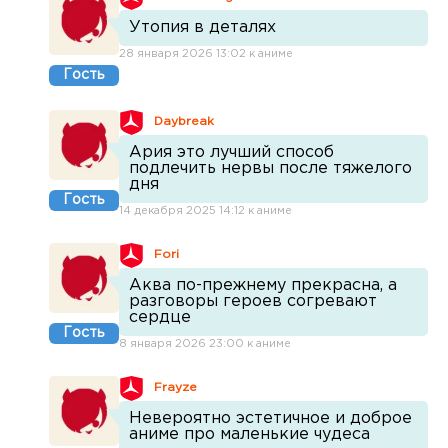
Утопия в деталях
28 января 2026 13:02 к аниме
Гость
Daybreak
Ария это лучший способ
подлечить нервы после тяжелого
дня
Гость
14 декабря 2025 14:12 к аниме
Fori
Аква по-прежнему прекрасна, а
разговоры героев согревают
сердце
Гость
8 января 2026 23:00 к аниме
Frayze
Невероятно эстетичное и доброе
аниме про маленькие чудеса