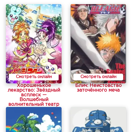
Смотреть онлайн
Смотреть онлайн
Хорошенькое
Блич: Неистовство
лекарство: Звёздный
заточённого меча
всплеск —
Волшебный
волнительный театр