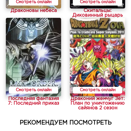
Смотреть онлайн
Смотреть онлайн
Драконовы небеса
Скитальцы:
Диковинный рыцарь
Смотреть онлайн
Смотреть онлайн
Последняя фантазия
Драконий жемчуг Зет:
7: Последний приказ
План по уничтожению
сайянов 2 сезон
РЕКОМЕНДУЕМ ПОСМОТРЕТЬ