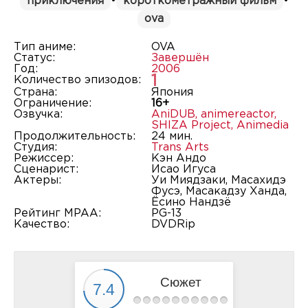
приключения
•
короткометражный фильм
•
ova
Тип аниме:
OVA
Статус:
Завершён
Год:
2006
1
Количество эпизодов:
Страна:
Япония
Ограничение:
16+
Озвучка:
AniDUB
,
animereactor
,
SHIZA Project
,
Animedia
Продолжительность:
24 мин.
Студия:
Trans Arts
Режиссер:
Кэн Андо
Сценарист:
Исао Игуса
Актеры:
Уи Миядзаки, Масахидэ
Фусэ, Масакадзу Ханда,
Ёсино Нандзё
Рейтинг MPAA:
PG-13
Качество:
DVDRip
Сюжет