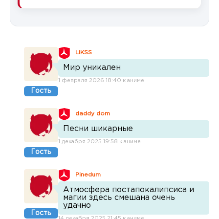
LIKSS
Мир уникален
1 февраля 2026 18:40 к аниме
Гость
daddy dom
Песни шикарные
1 декабря 2025 19:58 к аниме
Гость
Pinedum
Атмосфера постапокалипсиса и
магии здесь смешана очень
удачно
Гость
14 декабря 2025 21:45 к аниме