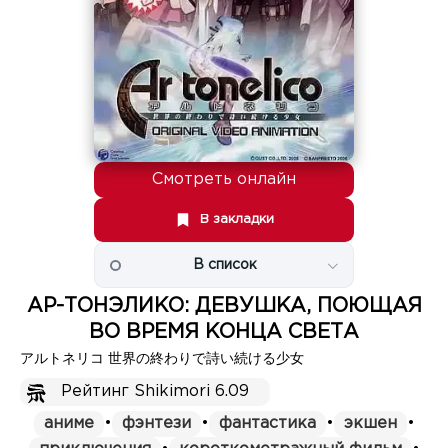
Смотреть онлайн
В закладки
В список
АР-ТОНЭЛИКО: ДЕВУШКА, ПОЮЩАЯ
ВО ВРЕМЯ КОНЦА СВЕТА
アルトネリコ 世界の終わりで詩い続ける少女
Рейтинг Shikimori 6.09
аниме
•
фэнтези
•
фантастика
•
экшен
•