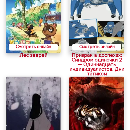
Смотреть онлайн
Смотреть онлайн
Лес зверей
Призрак в доспехах:
Синдром одиночки 2
— Одиннадцать
индивидуалистов. Дни
татиком