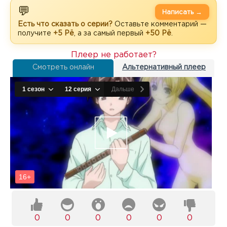
💬
Написать →
Есть что сказать о серии?
Оставьте комментарий —
получите
+5 Рё
, а за самый первый
+50 Рё
.
Плеер не работает?
Смотреть онлайн
Альтернативный плеер
0
0
0
0
0
0