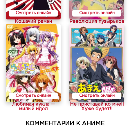
Смотреть онлайн
Смотреть онлайн
Кошачий рамэн
Революция пузырьков
Смотреть онлайн
Смотреть онлайн
Любимая кукла —
Не приставай ко мне!!
милый идол
Хуже будет!!
КОММЕНТАРИИ К АНИМЕ