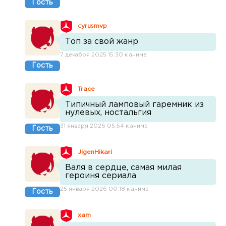
Гость
cyrusmvp
Топ за свой жанр
7 декабря 2025 15:30 к аниме
Гость
Trace
Типичный ламповый гаремник из
нулевых, ностальгия
31 января 2026 05:54 к аниме
Гость
JigenHikari
Валя в сердце, самая милая
героиня сериала
25 января 2026 00:18 к аниме
Гость
xam