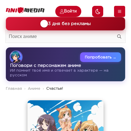
Войти
🎁
3 дня без рекламы
Попробовать →
Поговори с персонажем аниме
ИИ помнит твоё имя и отвечает в характере — на
русском
Главная
Аниме
Счастье!