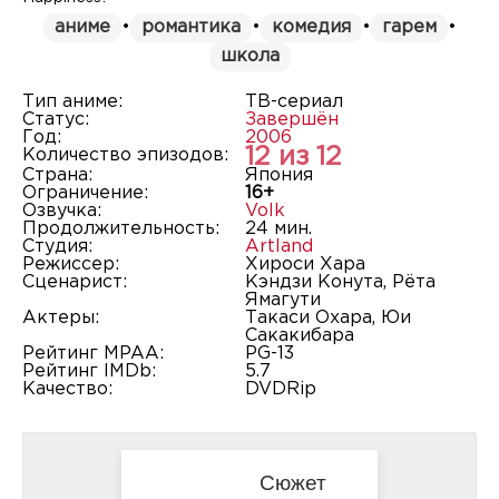
аниме
•
романтика
•
комедия
•
гарем
•
школа
Тип аниме:
ТВ-сериал
Статус:
Завершён
Год:
2006
12 из 12
Количество эпизодов:
Страна:
Япония
Ограничение:
16+
Озвучка:
Volk
Продолжительность:
24 мин.
Студия:
Artland
Режиссер:
Хироси Хара
Сценарист:
Кэндзи Конута, Рёта
Ямагути
Актеры:
Такаси Охара, Юи
Сакакибара
Рейтинг MPAA:
PG-13
Рейтинг IMDb:
5.7
Качество:
DVDRip
Сюжет