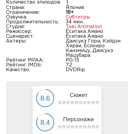
1
Количество эпизодов:
Страна:
Япония
Ограничение:
16+
Озвучка:
Субтитры
Продолжительность:
34 мин.
Студия:
Toei Animation
Режиссер:
Ёситака Амано
Сценарист:
Ёситака Амано
Актеры:
Даисукэ Гори, Кэйдзи
Хираи, Ёсихиро
Канэмицу, Даисукэ
Мацубара
Рейтинг MPAA:
PG-13
Рейтинг IMDb:
7.2
Качество:
DVDRip
Сюжет
Персонажи