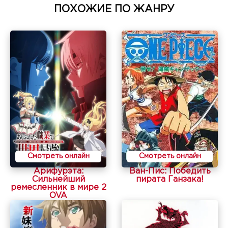
ПОХОЖИЕ ПО ЖАНРУ
Смотреть онлайн
Смотреть онлайн
Арифурэта:
Ван-Пис: Победить
Сильнейший
пирата Ганзака!
ремесленник в мире 2
OVA