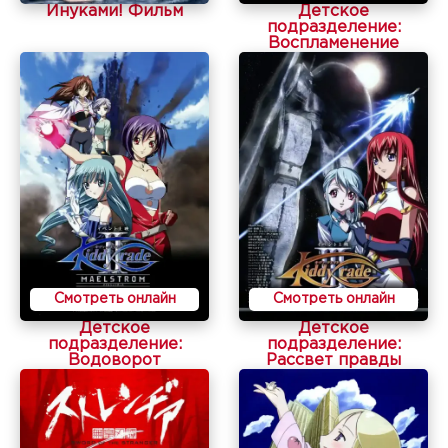
Инуками! Фильм
Детское
подразделение:
Воспламенение
Смотреть онлайн
Смотреть онлайн
Детское
Детское
подразделение:
подразделение:
Водоворот
Рассвет правды