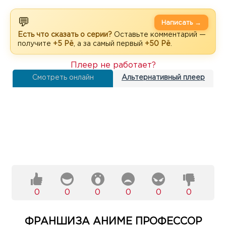
💬
Написать →
Есть что сказать о серии?
Оставьте комментарий —
получите
+5 Рё
, а за самый первый
+50 Рё
.
Плеер не работает?
Смотреть онлайн
Альтернативный плеер
0
0
0
0
0
0
ФРАНШИЗА АНИМЕ ПРОФЕССОР