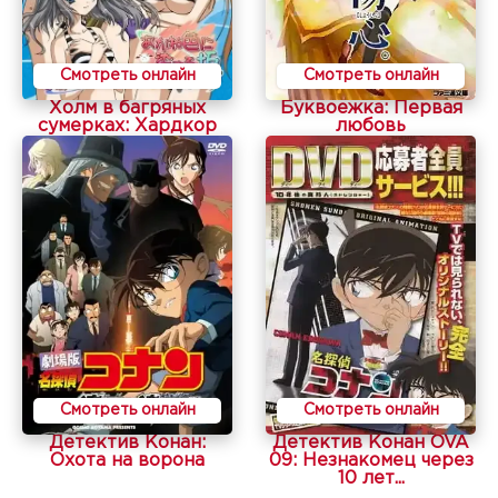
Смотреть онлайн
Смотреть онлайн
Холм в багряных
Буквоежка: Первая
сумерках: Хардкор
любовь
Смотреть онлайн
Смотреть онлайн
Детектив Конан:
Детектив Конан OVA
Охота на ворона
09: Незнакомец через
10 лет...