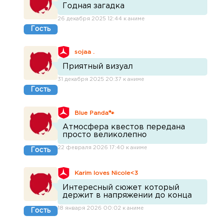
Годная загадка
26 декабря 2025 12:44 к аниме
Гость
sojaa .
Приятный визуал
31 декабря 2025 20:37 к аниме
Гость
Blue Panda🐾
Атмосфера квестов передана
просто великолепно
22 февраля 2026 17:40 к аниме
Гость
Karim loves Nicole<3
Интересный сюжет который
держит в напряжении до конца
18 января 2026 00:02 к аниме
Гость