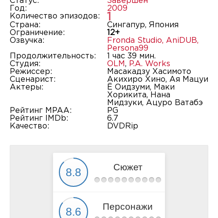
Статус:
Завершён
Год:
2009
1
Количество эпизодов:
Страна:
Сингапур, Япония
Ограничение:
12+
Озвучка:
Fronda Studio
,
AniDUB
,
Persona99
Продолжительность:
1 час 39 мин.
Студия:
OLM
,
P.A. Works
Режиссер:
Масакадзу Хасимото
Сценарист:
Акихиро Хино, Ая Мацуи
Актеры:
Ё Оидзуми, Маки
Хорикита, Нана
Мидзуки, Ацуро Ватабэ
Рейтинг MPAA:
PG
Рейтинг IMDb:
6.7
Качество:
DVDRip
Сюжет
Персонажи