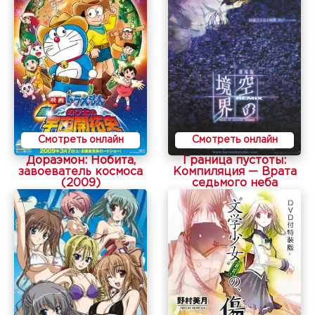
Смотреть онлайн
Смотреть онлайн
Дораэмон: Нобита,
Граница пустоты:
завоеватель космоса
Компиляция — Врата
(2009)
седьмого неба