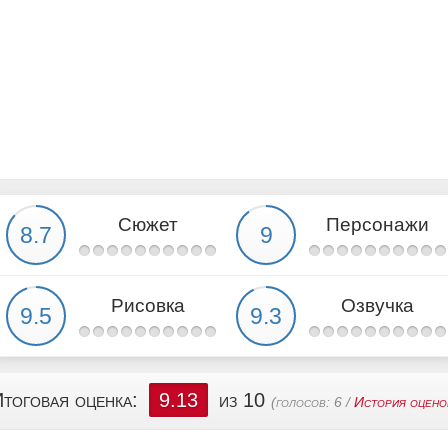
Сюжет
Персонажи
Рисовка
Озвучка
тоговая оценка:
9.13
из 10
(голосов:
6
/
История оцено