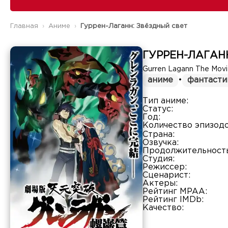
Главная
Аниме
Гуррен-Лаганн: Звёздный свет
ГУРРЕН-ЛАГАН
Gurren Lagann The Movie:
аниме
•
фантасти
Тип аниме:
Статус:
Год:
Количество эпизодо
Страна:
Озвучка:
Продолжительность
Студия:
Режиссер:
Сценарист:
Актеры:
Рейтинг MPAA:
Рейтинг IMDb:
Качество: