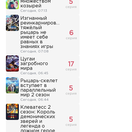
множеством
5
козырей
серия
Сегодня, 07:13
Изгнанный
реинкарнированный
тяжёлый
рыцарь не
6
имеет себе
серия
равных в
знаниях игры
Сегодня, 07:08
Цугаи
загробного
17
мира
серия
Сегодня, 06:45
Рыцарь-скелет
вступает в
5
параллельный
серия
мир 2 сезон
Сегодня, 06:44
Клеватесс 2
сезон: Король
демонических
5
зверей и
серия
легенда о
ложном герое