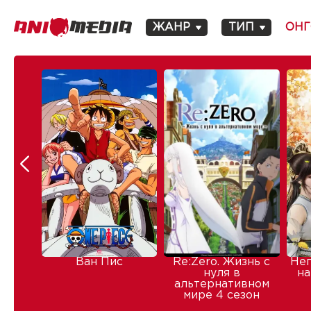
ЖАНР
ТИП
ОНГ
Ван Пис
Re:Zero. Жизнь с
Не
нуля в
на
альтернативном
мире 4 сезон