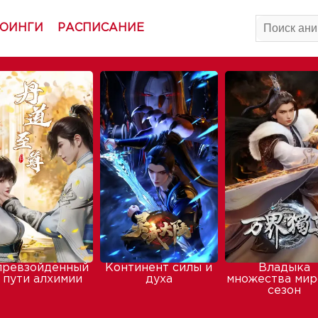
ОИНГИ
РАСПИСАНИЕ
превзойденный
Континент силы и
Владыка
 пути алхимии
духа
множества мир
сезон