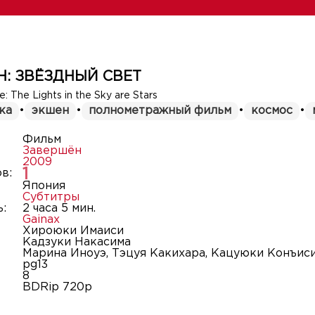
Н: ЗВЁЗДНЫЙ СВЕТ
 The Lights in the Sky are Stars
ка
•
экшен
•
полнометражный фильм
•
космос
•
Фильм
Завершён
2009
1
в:
Япония
Субтитры
:
2 часа 5 мин.
Gainax
Хироюки Имаиси
Кадзуки Накасима
Марина Иноуэ, Тэцуя Какихара, Кацуюки Конъиси
pg13
8
BDRip 720p