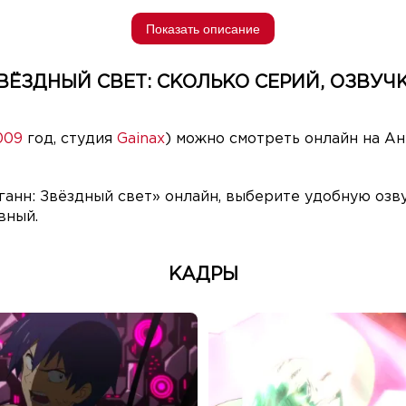
Показать описание
ВЁЗДНЫЙ СВЕТ: СКОЛЬКО СЕРИЙ, ОЗВУЧ
009
год, студия
Gainax
) можно смотреть онлайн на Ан
анн: Звёздный свет» онлайн, выберите удобную озву
вный.
КАДРЫ