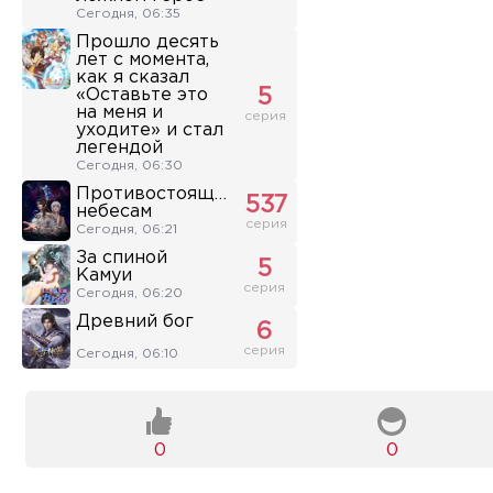
Сегодня, 06:35
Прошло десять
лет с момента,
как я сказал
«Оставьте это
5
на меня и
серия
уходите» и стал
легендой
Сегодня, 06:30
Противостоящий
537
небесам
серия
Сегодня, 06:21
За спиной
5
Камуи
серия
Сегодня, 06:20
Древний бог
6
серия
Сегодня, 06:10
0
0