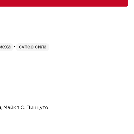
меха
•
супер сила
, Майкл С. Пиццуто