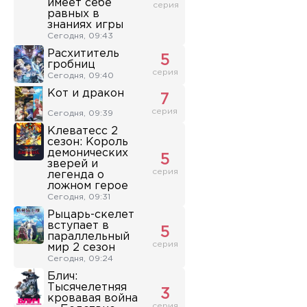
имеет себе
серия
равных в
знаниях игры
Сегодня, 09:43
Расхититель
5
гробниц
серия
Сегодня, 09:40
Кот и дракон
7
серия
Сегодня, 09:39
Клеватесс 2
сезон: Король
демонических
5
зверей и
серия
легенда о
ложном герое
Сегодня, 09:31
Рыцарь-скелет
вступает в
5
параллельный
серия
мир 2 сезон
Сегодня, 09:24
Блич:
Тысячелетняя
3
кровавая война
серия