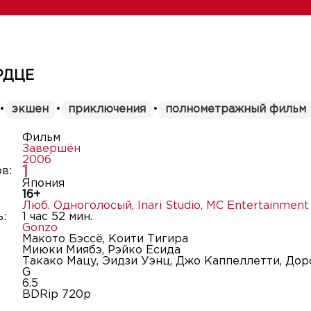
РДЦЕ
•
экшен
•
приключения
•
полнометражный фильм
Фильм
Завершён
2006
1
в:
Япония
16+
Люб. Одноголосый
,
Inari Studio
,
MC Entertainment
:
1 час 52 мин.
Gonzo
Макото Бэссё, Коити Тигира
Миюки Миябэ, Рэйко Ёсида
Такако Мацу, Эидзи Уэнц, Джо Каппеллетти, До
G
6.5
BDRip 720p