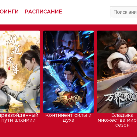
ОИНГИ
РАСПИСАНИЕ
превзойденный
Континент силы и
Владыка
 пути алхимии
духа
множества мир
сезон