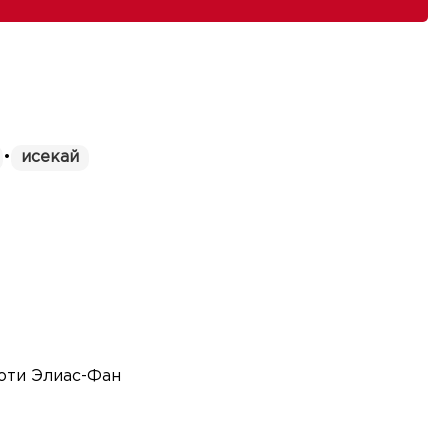
•
исекай
роти Элиас-Фан