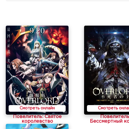
Смотреть онлайн
Смотреть онла
Повелитель: Святое
Повелитель
королевство
Бессмертный к