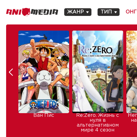
ЖАНР
ТИП
ОНГ
Ван Пис
Re:Zero. Жизнь с
Не
нуля в
на
альтернативном
мире 4 сезон