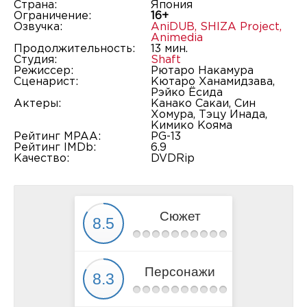
Страна:
Япония
Ограничение:
16+
Озвучка:
AniDUB
,
SHIZA Project
,
Animedia
Продолжительность:
13 мин.
Студия:
Shaft
Режиссер:
Рютаро Накамура
Сценарист:
Кютаро Ханамидзава,
Рэйко Ёсида
Актеры:
Канако Сакаи, Син
Хомура, Тэцу Инада,
Кимико Кояма
Рейтинг MPAA:
PG-13
Рейтинг IMDb:
6.9
Качество:
DVDRip
Сюжет
Персонажи