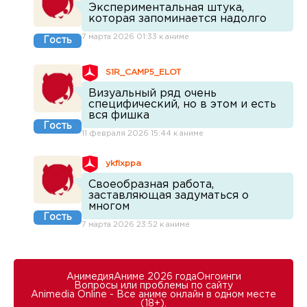
Экспериментальная штука,
которая запоминается надолго
7 марта 2026 01:33 к аниме
Гость
S1R_CAMP5_ELOT
Визуальный ряд очень
специфический, но в этом и есть
вся фишка
Гость
11 февраля 2026 15:44 к аниме
ykflxppa
Своеобразная работа,
заставляющая задуматься о
многом
Гость
7 марта 2026 23:52 к аниме
Анимедия
Аниме 2026 года
Онгоинги
Вопросы или проблемы по сайту
Animedia Online - Все аниме онлайн в одном месте
(18+).