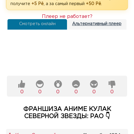
получите
+5 Рё
, а за самый первый
+50 Рё
.
Плеер не работает?
Смотреть онлайн
Альтернативный плеер
0
0
0
0
0
0
ФРАНШИЗА АНИМЕ КУЛАК
СЕВЕРНОЙ ЗВЕЗДЫ: РАО 👇