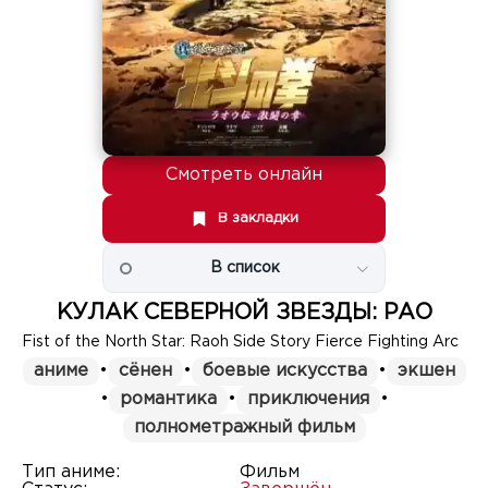
Смотреть онлайн
В закладки
В список
КУЛАК СЕВЕРНОЙ ЗВЕЗДЫ: РАО
Fist of the North Star: Raoh Side Story Fierce Fighting Arc
аниме
•
сёнен
•
боевые искусства
•
экшен
•
романтика
•
приключения
•
полнометражный фильм
Тип аниме:
Фильм