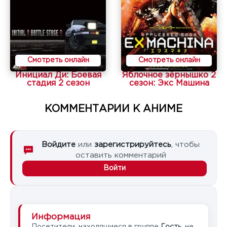
Смотреть онлайн
Смотреть онлайн
Инициал Ди: Боевая
Яблочное зёрнышко 2
стадия 2 сезон
сезон: Экс Машина
КОММЕНТАРИИ К АНИМЕ
Войдите
или
зарегистрируйтесь
, чтобы
оставить комментарий
Войти
Информация
Посетители, находящиеся в группе
Гость
, не