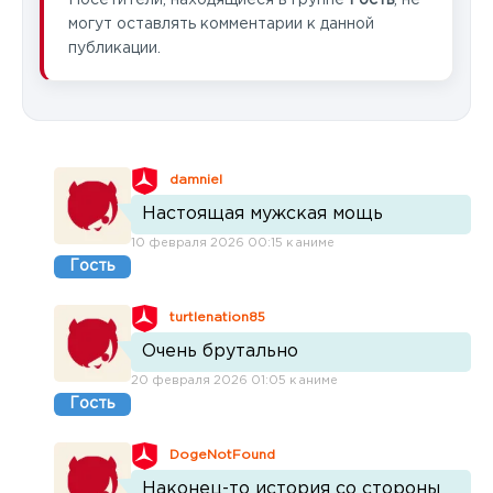
могут оставлять комментарии к данной
публикации.
damniel
Настоящая мужская мощь
10 февраля 2026 00:15 к аниме
Гость
turtlenation85
Очень брутально
20 февраля 2026 01:05 к аниме
Гость
DogeNotFound
Наконец-то история со стороны