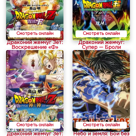
Смотреть онлайн
Смотреть онлайн
Драконий жемчуг Зет:
Драконий жемчуг:
Воскрешение «Ф»
Супер — Броли
Смотреть онлайн
Смотреть онлайн
Драконий жемчуг Зет:
Небо и земля: Бои без