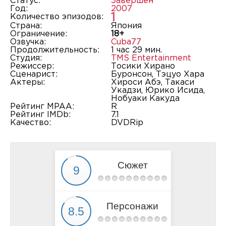
Статус:
Завершён
Год:
2007
1
Количество эпизодов:
Страна:
Япония
Ограничение:
18+
Озвучка:
Cuba77
Продолжительность:
1 час 29 мин.
Студия:
TMS Entertainment
Режиссер:
Тосики Хирано
Сценарист:
Буронсон, Тэцуо Хара
Актеры:
Хироси Абэ, Такаси
Укадзи, Юрико Исида,
Нобуаки Какуда
Рейтинг MPAA:
R
Рейтинг IMDb:
7.1
Качество:
DVDRip
Сюжет
Персонажи