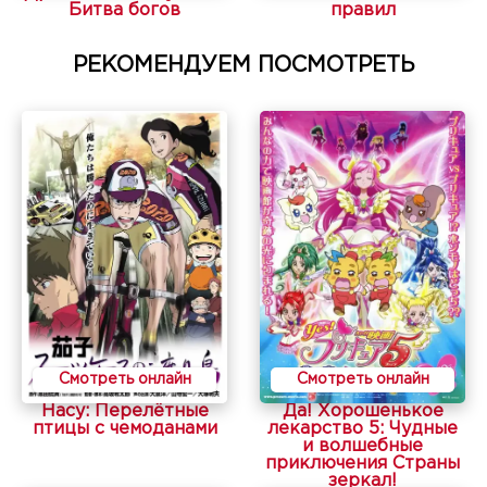
Битва богов
правил
РЕКОМЕНДУЕМ ПОСМОТРЕТЬ
Смотреть онлайн
Смотреть онлайн
Насу: Перелётные
Да! Хорошенькое
птицы с чемоданами
лекарство 5: Чудные
и волшебные
приключения Страны
зеркал!