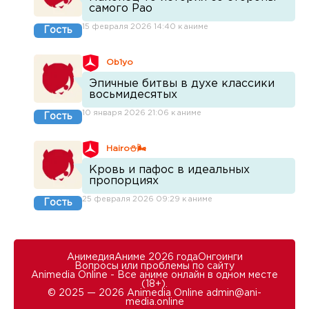
самого Рао
15 февраля 2026 14:40 к аниме
Гость
Ob1yo
Эпичные битвы в духе классики
восьмидесятых
10 января 2026 21:06 к аниме
Гость
Hairo⛄🌬
Кровь и пафос в идеальных
пропорциях
25 февраля 2026 09:29 к аниме
Гость
Анимедия
Аниме 2026 года
Онгоинги
Вопросы или проблемы по сайту
Animedia Online - Все аниме онлайн в одном месте
(18+).
© 2025 — 2026 Animedia Online
admin@ani-
media.online