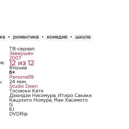
ка
•
романтика
•
комедия
•
школа
ТВ-сериал
Завершён
2007
12 из 12
в:
Япония
6+
Persona99
:
24 мин.
Studio Deen
Тосиюки Като
Дзюндзи Нисимура, Итиро Сакаки
Кацухито Номура, Маи Хасимото
G
6.1
DVDRip