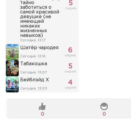
тайно
5
заботиться о
серия
самой красивой
девушке (не
имеющей
никаких
жизненных
навыков)
Сегодня, 13:17
Шатёр чародея
6
серия
Сегодня, 13:16
Табакошка
5
серия
Сегодня, 13:07
Бейблэйд X
4
серия
Сегодня, 13:03
0
0