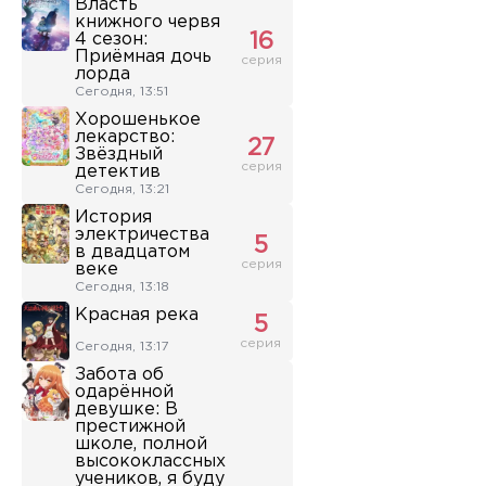
Власть
книжного червя
4 сезон:
16
Приёмная дочь
серия
лорда
Сегодня, 13:51
Хорошенькое
лекарство:
27
Звёздный
серия
детектив
Сегодня, 13:21
История
электричества
5
в двадцатом
серия
веке
Сегодня, 13:18
Красная река
5
серия
Сегодня, 13:17
Забота об
одарённой
девушке: В
престижной
школе, полной
высококлассных
учеников, я буду