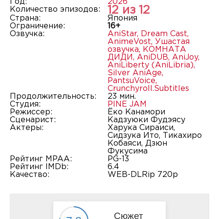
Год:
2026
12 из 12
Количество эпизодов:
Страна:
Япония
Ограничение:
16+
Озвучка:
AniStar
,
Dream Cast
,
AnimeVost
,
Ушастая
озвучка
,
КОМНАТА
ДИДИ
,
AniDUB
,
AniJoy
,
AniLiberty (AniLibria)
,
Silver AniAge
,
PantsuVoice
,
Crunchyroll.Subtitles
Продолжительность:
23 мин.
Студия:
PINE JAM
Режиссер:
Ёко Канамори
Сценарист:
Кадзуюки Фудэясу
Актеры:
Харука Сираиси,
Сидзука Ито, Тикахиро
Кобаяси, Дзюн
Фукусима
Рейтинг MPAA:
PG-13
Рейтинг IMDb:
6.4
Качество:
WEB-DLRip 720p
Сюжет