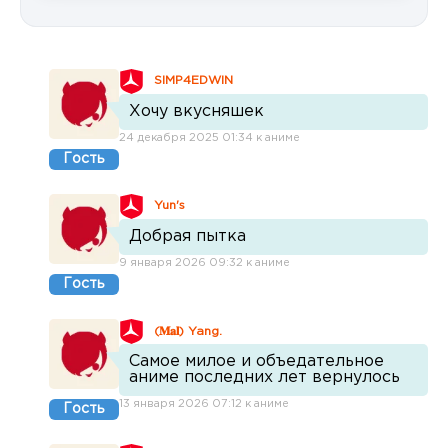
SIMP4EDWIN
Хочу вкусняшек
24 декабря 2025 01:34 к аниме
Гость
Yun's
Добрая пытка
9 января 2026 09:32 к аниме
Гость
(𝐌𝐚𝐥) Yang.
Самое милое и объедательное
аниме последних лет вернулось
13 января 2026 07:12 к аниме
Гость