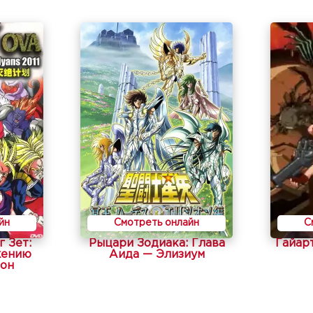
йн
Смотреть онлайн
С
 Зет:
Рыцари Зодиака: Глава
Гайар
жению
Аида — Элизиум
зон