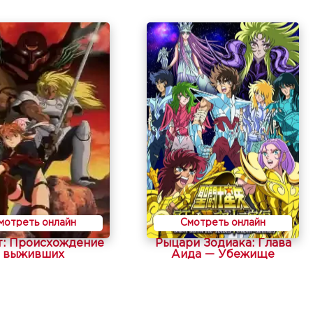
мотреть онлайн
Смотреть онлайн
т: Происхождение
Рыцари Зодиака: Глава
выживших
Аида — Убежище