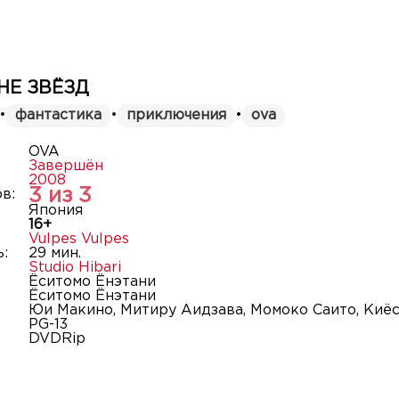
НЕ ЗВЁЗД
•
фантастика
•
приключения
•
ova
OVA
Завершён
2008
3 из 3
в:
Япония
16+
Vulpes Vulpes
:
29 мин.
Studio Hibari
Ёситомо Ёнэтани
Ёситомо Ёнэтани
Юи Макино, Митиру Аидзава, Момоко Саито, Киё
PG-13
DVDRip