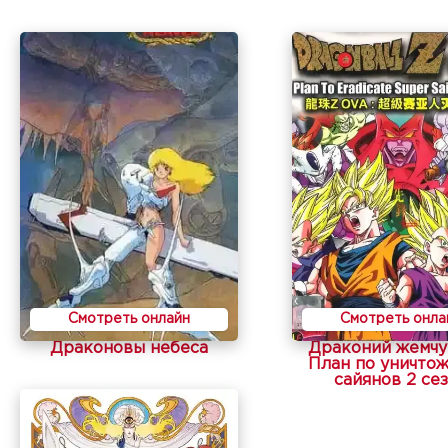
Смотреть онлайн
Смотреть онла
Драконовы небеса
Драконий жемчуг
План по уничто
сайянов 2 се