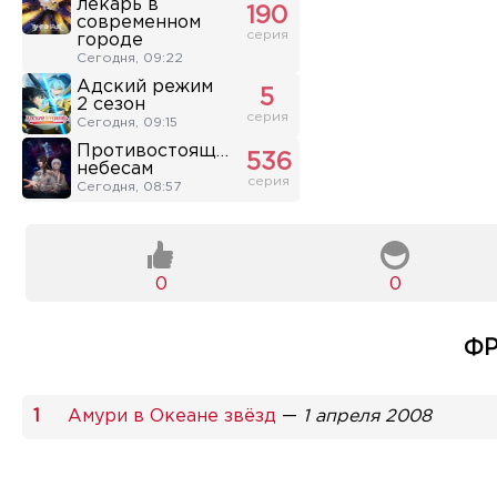
лекарь в
190
современном
серия
городе
Сегодня, 09:22
Адский режим
5
2 сезон
серия
Сегодня, 09:15
Противостоящий
536
небесам
серия
Сегодня, 08:57
0
0
ФР
Амури в Океане звёзд
—
1 апреля 2008