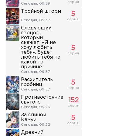
серия
Сегодня, 09:39
Тройной шторм
5
серия
Сегодня, 09:37
Следующий
герцог,
который
скажет: «Я не
хочу любить
5
тебя», будет
серия
любить тебя по
какой-то
причине
Сегодня, 09:37
Расхититель
5
гробниц
серия
Сегодня, 09:37
Противостояние
152
святого
серия
Сегодня, 09:26
За спиной
5
Камуи
серия
Сегодня, 09:22
Древний