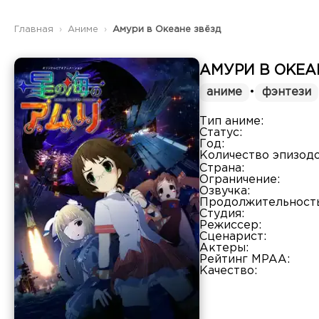
Главная
Аниме
Амури в Океане звёзд
АМУРИ В ОКЕА
аниме
•
фэнтези
Тип аниме:
Статус:
Год:
Количество эпизодо
Страна:
Ограничение:
Озвучка:
Продолжительность
Студия:
Режиссер:
Сценарист:
Актеры:
Рейтинг MPAA:
Качество: