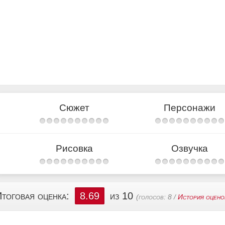
Сюжет
Персонажи
Рисовка
Озвучка
тоговая оценка:
8.69
из 10
(голосов:
8
/
История оцено